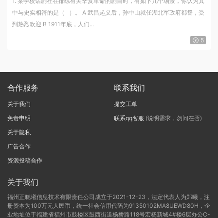
1. 某学校话剧社在排练有关辛亥革命的剧目时，有如下几个场景，你认为其
中与史实相符的是（ ）。 A 武昌起义后，孙中山就任湖北军政府都督，受
到热烈欢迎 B 1911年底，人们...
5
合作服务
联系我们
关于我们
提交工单
免责申明
联系qq客服
(说明需求，勿问在否)
关于隐私
广告合作
资源投稿合作
关于我们
福州正晓曦信息技术有限责任公司成立于2021-12-23，法定代表人为郑曦，注
册资本为100万元人民币，统一社会信用代码为91350102MA8UEWD80H，企
业地址位于福建省福州市鼓楼区鼓西街道杨桥路118号宏杨新城4#楼6层办公C-