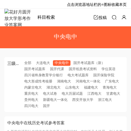
点击浏览器地址栏的⭐图标收藏本页
科目检索
投稿
中央电中
全部
大连电大
中央电中
国开考试题库（新）
三级分
国开考试题库
国开代课
国开纸质考试资料
学位英语
类
四川省终身教育学分银行
电大考试题库
国开保险学院
电大形成性考核册
湖南电大
河南电大一体化
广东电大
内蒙古电大
湖北电大
山东电大
福建电大
青海电大
重庆电大
电大试卷
电大历届试题
江西电大
甘肃电大
贵州电大
新疆电大一体化
西安开放大学
浙江电大
四川电大
国开
中央电中在线历史考试参考答案