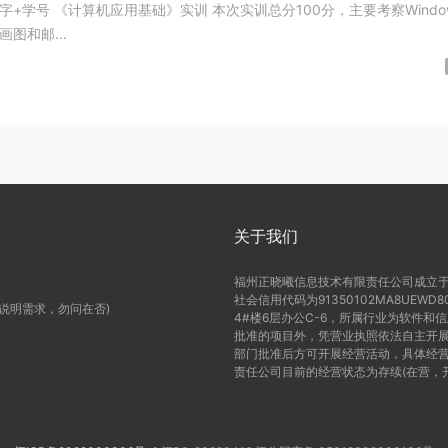
总分100分，主要考察Windows 7
图和邮...
关于我们
福州正晓曦信息技术有限责任公司成立于2
社会信用代码为91350102MA8UE
(说明需求，勿问在否)
4#楼6层办公C-6，所属行业为软件和
批准的项目外，凭营业执照依法自主开展
部门批准后方可开展经营活动，具体经营
责任公司目前的经营状态为存续(在营，