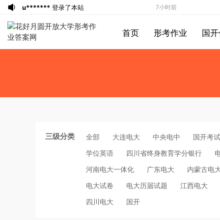
u*******
登录了本站
7小时前
u*******
签到打卡，获得1元奖励
7小时前
首页
形考作业
国开
u*******
登录了本站
7小时前
u*******
登录了本站
7小时前
游客
下载了资源
2013年921公务员考试
8小时前
联考《行测》真题答案及解析（河南卷）
u*******
签到打卡，获得1元奖励
8小时前
(1)
u*******
签到打卡，获得1元奖励
8小时前
游客
下载了资源
2015年上半年教师资格
24分钟前
证考试《初中英语》真题解析
游客
下载了资源
2014年下半年教师资格
57分钟前
三级分类
全部
大连电大
中央电中
国开考
证考试《教育知识与能力》（中学）真题
u*******
签到打卡，获得1元奖励
2小时前
学位英语
四川省终身教育学分银行
（解析）
1*******
登录了本站
2小时前
河南电大一体化
广东电大
内蒙古电
游客
下载了资源
2019年420联考《行
4小时前
测》真题（河南县级以上）答案及解析
u*******
签到打卡，获得1元奖励
4小时前
电大试卷
电大历届试题
江西电大
游客
下载了资源
2013年广东公务员考试
4小时前
四川电大
国开
《行测》三卷答案及解析
游客
下载了资源
2015年河南公务员考试
4小时前