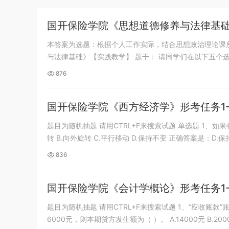
《行测》真题答案及解析
u*******
签到打卡，获得1元奖励
7小时前
国开保险学院《思想道德修养与法律基
本答案为选题：根据个人工作实际，结合思想政治理论课所学内容
与法律基础》【实践教学】 题干： 请同学们在以下五个选.
876
国开保险学院《西方经济学》形考任务1-
题目为随机抽题 请用CTRL+F来搜索试题 单选题 1、
转 B.向外旋转 C.平行移动 D.保持不变 正确答案是：D.保持
836
国开保险学院《会计学概论》形考任务1-
题目为随机抽题 请用CTRL+F来搜索试题 1、“应收账款”账户的期初借方余额为8000元，本期借方发生额为12000元，期末借方余额为
6000元，则本期贷方发生额为（ ）。 A.14000元 B.2000.