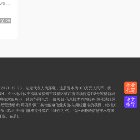
28
作业
021-12-23，法定代表人为郑曦，注册资本为100万元人民币，统一
代写
WD80H，企业地址位于福建省福州市鼓楼区鼓西街道杨桥路118号宏杨新城
论文
信息技术服务业，经营范围包含:一般项目:信息技术咨询服务(除依法须经
指导
经营活动)许可项目:第二类增值电信业务(依法须经批准的项目，经相关
项目以相关部门批准文件或许可证件为准)。福州正晓曦信息技术有限
开业、在册)。