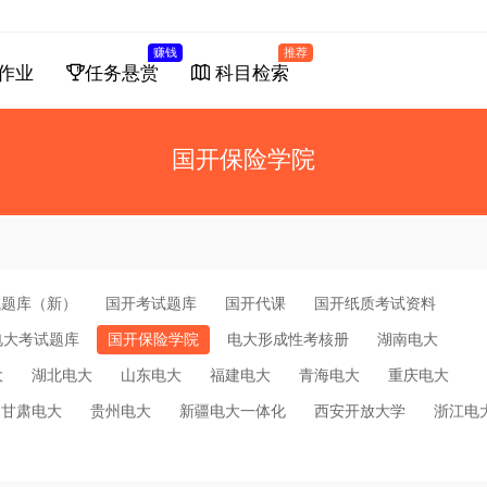
赚钱
推荐
作业
任务悬赏
科目检索
国开保险学院
试题库（新）
国开考试题库
国开代课
国开纸质考试资料
电大考试题库
国开保险学院
电大形成性考核册
湖南电大
大
湖北电大
山东电大
福建电大
青海电大
重庆电大
甘肃电大
贵州电大
新疆电大一体化
西安开放大学
浙江电