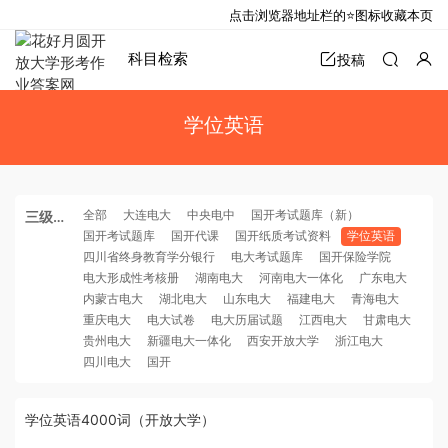
点击浏览器地址栏的⭐图标收藏本页
科目检索
投稿
学位英语
全部
大连电大
中央电中
国开考试题库（新）
三级分
国开考试题库
国开代课
国开纸质考试资料
学位英语
类
四川省终身教育学分银行
电大考试题库
国开保险学院
电大形成性考核册
湖南电大
河南电大一体化
广东电大
内蒙古电大
湖北电大
山东电大
福建电大
青海电大
重庆电大
电大试卷
电大历届试题
江西电大
甘肃电大
贵州电大
新疆电大一体化
西安开放大学
浙江电大
四川电大
国开
学位英语4000词（开放大学）