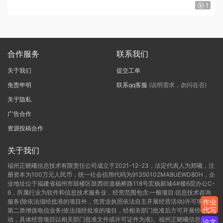
1
合作服务
联系我们
关于我们
提交工单
免责申明
联系qq客服
(说明需求，勿问在否)
关于隐私
广告合作
资源投稿合作
关于我们
福州正晓曦信息技术有限责任公司成立于2021-12-23，法定代表人为郑曦，注
册资本为100万元人民币，统一社会信用代码为91350102MA8UEWD80H，企
业地址位于福建省福州市鼓楼区鼓西街道杨桥路118号宏杨新城4#楼6层办公C-
6，所属行业为软件和信息技术服务业，经营范围包含:一般项目:信息技术咨询
服务(除依法须经批准的项目外，凭营业执照依法自主开展经营活动)许可项目:
作业
代写
第二类增值电信业务(依法须经批准的项目，经相关部门批准后方可开展经营活
动，具体经营项目以相关部门批准文件或许可证件为准)。福州正晓曦信息技术
论文