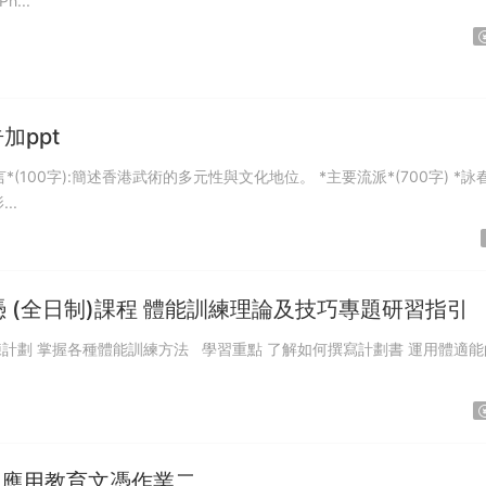
...
ppt
言*(100字):簡述香港武術的多元性與文化地位。 *主要流派*(700字) *詠春
..
憑 (全日制)課程 體能訓練理論及技巧專題研習指引
度 應用教育文憑作業二