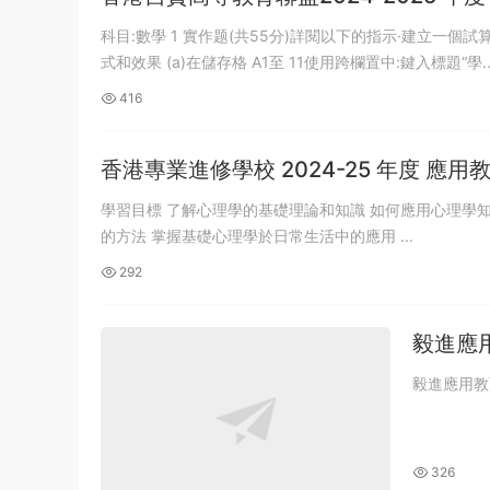
科目:數學 1 實作题(共55分)詳閱以下的指示·建立一個試算表和一個「直條圖。如题目内沒有特别的附加要求，你可以選擇適當的文字格
式和效果 (a)在儲存格 A1至 11使用跨欄置中:鍵入標題“學..
416
香港專業進修學校 2024-25 年度 應
學習目標 了解心理學的基礎理論和知識 如何應用心理學知識及理論於學術研究及日常生活中 學習重點 學習組織及表達心理學基礎理論
的方法 掌握基礎心理學於日常生活中的應用 ...
292
毅進應
毅進應用教
326