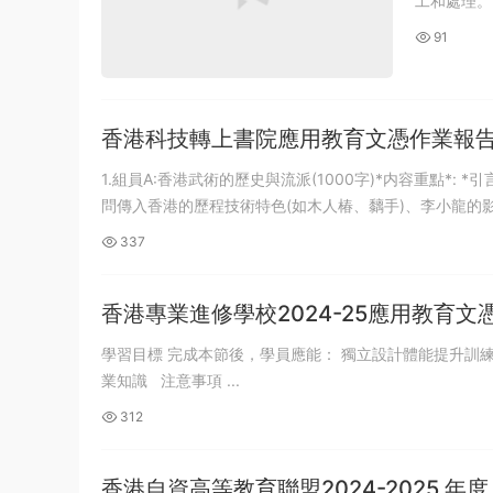
工和處理。Ph
91
香港科技轉上書院應用教育文憑作業報告加
1.組員A:香港武術的歷史與流派(1000字)*内容重點*: *引
問傳入香港的歷程技術特色(如木人椿、黐手)、李小龍的影.
337
香港專業進修學校2024-25應用教育文
學習目標 完成本節後，學員應能： 獨立設計體能提升訓練計劃 掌握各種體能訓練方法 學習重點 了解如何撰寫計劃書 運用體適能的專
業知識 注意事項 ...
312
香港自資高等教育聯盟2024-2025 年