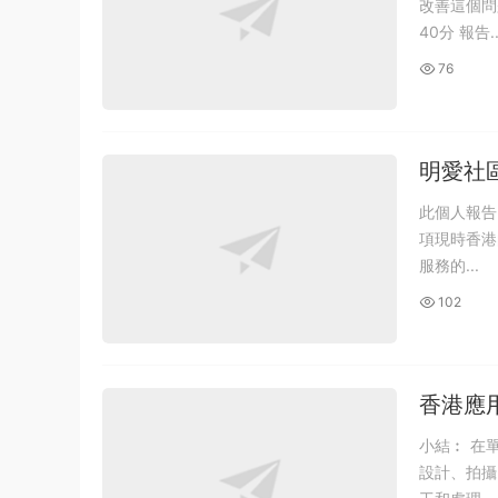
改善這個問题?試加以解
40分 報告..
76
明愛社區
SOD3
此個人報告内容分為 3個评分
項現時香港
服務的...
102
香港應
小結︰ 在單元一，我們已對「視覺思維」及「圖片處理」有初步認識，基本上已掌握圖像
設計、拍攝、意念 表達和圖像編輯等技巧。另外，更使用 