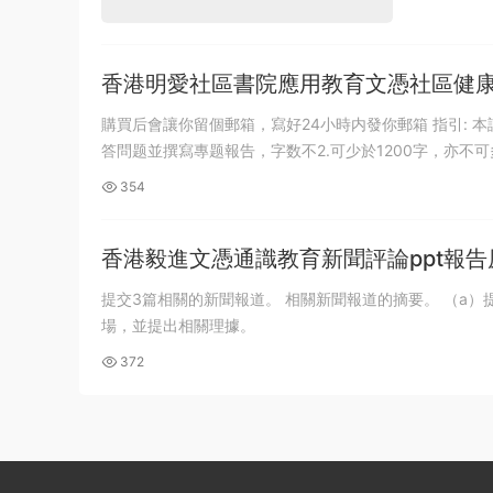
香港明愛社區書院應用教育文憑社區健
購買后會讓你留個郵箱，寫好24小時内發你郵箱 指引: 本評核估社區健康及護理服务的百分之15。每名學員需要選取其中一條題目，回
答問题並撰寫專题報告，字数不2.可少於1200字，亦不可多
354
香港毅進文憑通識教育新聞評論ppt報告
提交3篇相關的新聞報道。 相關新聞報道的摘要。 （a）提出三個由上述社會事件引申的討論議題。（b）解釋你對上述討論議題的立
場，並提出相關理據。
372