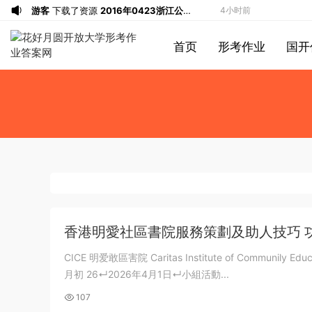
游客
下载了资源
2016年0423浙江公务
4小时前
员考试《行测》真题（A卷）参考答案及
游客
下载了资源
2016年重庆市公务员考
5小时前
首页
形考作业
国开
解析
试《行测》真题（下半年卷）答案及解析
游客
下载了资源
2021年公务员多省联考
7小时前
《申论》题（河南乡镇卷）及参考答案
游客
下载了资源
2017年下半年教师资格
7小时前
证考试《综合素质》（小学）解析
u*******
签到打卡，获得1元奖励
8小时前
游客
下载了资源
2013年广东公务员考试
8小时前
《行测》三卷答案及解析
u*******
签到打卡，获得1元奖励
9小时前
u*******
登录了本站
9小时前
u*******
签到打卡，获得1元奖励
9小时前
u*******
签到打卡，获得1元奖励
11小时前
游客
下载了资源
2010年国家录用公务员
11小时前
香港明愛社區書院服務策劃及助人技巧 
考试《申论》真题卷及答案（地市级）
游客
下载了资源
2009年黑龙江省申论
40分钟前
CICE 明爱敢區害院 Caritas Institute of Communily Educatlon 服務策劃及助人技巧 功課:撰寫服務計劃書及報告 活
（A卷）真题及参考答案
u*******
签到打卡，获得1元奖励
1小时前
月初 26↵2026年4月1日↵小組活動...
u*******
签到打卡，获得1元奖励
1小时前
107
游客
下载了资源
2019年广东公务员考试
1小时前