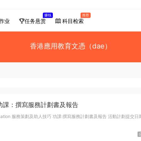
赚钱
推荐
作业
任务悬赏
科目检索
香港應用教育文憑（dae）
功課：撰寫服務計劃書及報告
動計劃提交日期：4