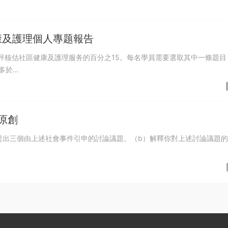
康及護理個人專题報告
於...
原創