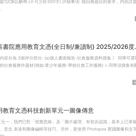
釋.(不可少於300字) 評核事項: 能回應题目的要求，内容詳盡最高
.
書院應用教育文憑(全日制/兼讀制) 2025/2026度
062 社會政策及社會福利論
部分: (a)個人書面報告-社會服務資料搜集 》 同學可選取一
的社會服務作题材(例如:青少年服務-學校社會工作服務) > 同學須搜集有
用教育文憑科技創新單元一圖像傳意
Photopea 實踐圖像和文字的加