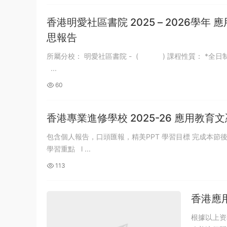
《行测》真题（县级）答案及解析
u*******
签到打卡，获得1元奖励
2小时前
香港明愛社區書院 2025 – 2026學
思報告
所屬分校： 明愛社區書院 - ( ) 課程性質： *全日制 / 兼讀制 作品名稱： 組員姓名： 導師姓名： Catherine Chan 提交日期：
...
60
香港專業進修學校 2025-26 應用教
包含個人報告，口頭匯報，精美PPT 學習目標 完成本節後 ，學員應能 ： l 必須獨立設計體能提升訓練計劃 l 掌握各種體能訓練方法
學習重點 l ...
113
香港應
根據以上资