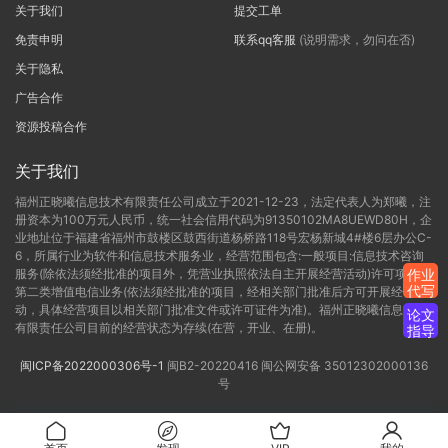
关于我们
提交工单
免责申明
联系qq客服
(说明需求，勿问在否)
关于隐私
广告合作
资源投稿合作
关于我们
福州正晓曦信息技术有限责任公司成立于2021-12-23，法定代表人为郑曦，注
册资本为100万元人民币，统一社会信用代码为91350102MA8UEWD80H，企
业地址位于福建省福州市鼓楼区鼓西街道杨桥路118号宏杨新城4#楼6层办公C-
6，所属行业为软件和信息技术服务业，经营范围包含:一般项目:信息技术咨询
服务(除依法须经批准的项目外，凭营业执照依法自主开展经营活动)许可项目:
作业
代写
第二类增值电信业务(依法须经批准的项目，经相关部门批准后方可开展经营活
动，具体经营项目以相关部门批准文件或许可证件为准)。福州正晓曦信息技术
论文
有限责任公司目前的经营状态为存续(在营，开业、在册)。
指导
闽ICP备2022000306号-1
闽B2-20220416
闽公网安备 35012302000136
号