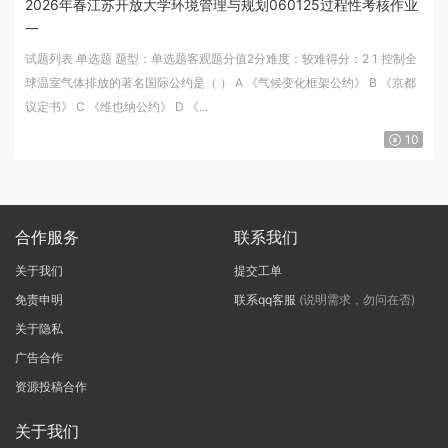
2026年春江苏开放大学环境管理与规划060125过程性考核作业
一
试题列表 单选题 题型：单选题客观题分值2分难度：较难得分：2 1 控制全
球温室气体排放的著名国际公约是（ ） A 《气候变化框架公约》 B 《京都
议定书》 C 《维也纳公约》 D 《...
10
合作服务
联系我们
关于我们
提交工单
免责申明
联系qq客服
(说明需求，勿问在否)
关于隐私
广告合作
资源投稿合作
关于我们