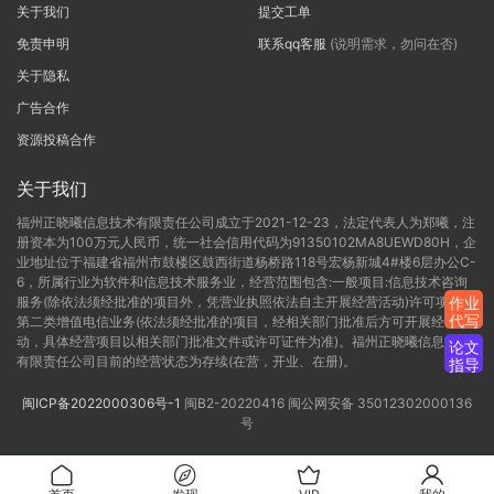
关于我们
提交工单
免责申明
联系qq客服
(说明需求，勿问在否)
关于隐私
广告合作
资源投稿合作
关于我们
福州正晓曦信息技术有限责任公司成立于2021-12-23，法定代表人为郑曦，注
册资本为100万元人民币，统一社会信用代码为91350102MA8UEWD80H，企
业地址位于福建省福州市鼓楼区鼓西街道杨桥路118号宏杨新城4#楼6层办公C-
6，所属行业为软件和信息技术服务业，经营范围包含:一般项目:信息技术咨询
服务(除依法须经批准的项目外，凭营业执照依法自主开展经营活动)许可项目:
作业
代写
第二类增值电信业务(依法须经批准的项目，经相关部门批准后方可开展经营活
动，具体经营项目以相关部门批准文件或许可证件为准)。福州正晓曦信息技术
论文
有限责任公司目前的经营状态为存续(在营，开业、在册)。
指导
闽ICP备2022000306号-1
闽B2-20220416
闽公网安备 35012302000136
号