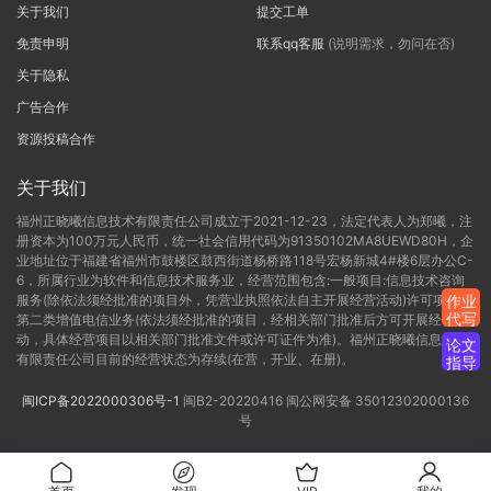
关于我们
提交工单
免责申明
联系qq客服
(说明需求，勿问在否)
关于隐私
广告合作
资源投稿合作
关于我们
福州正晓曦信息技术有限责任公司成立于2021-12-23，法定代表人为郑曦，注
册资本为100万元人民币，统一社会信用代码为91350102MA8UEWD80H，企
业地址位于福建省福州市鼓楼区鼓西街道杨桥路118号宏杨新城4#楼6层办公C-
6，所属行业为软件和信息技术服务业，经营范围包含:一般项目:信息技术咨询
服务(除依法须经批准的项目外，凭营业执照依法自主开展经营活动)许可项目:
作业
代写
第二类增值电信业务(依法须经批准的项目，经相关部门批准后方可开展经营活
动，具体经营项目以相关部门批准文件或许可证件为准)。福州正晓曦信息技术
论文
有限责任公司目前的经营状态为存续(在营，开业、在册)。
指导
闽ICP备2022000306号-1
闽B2-20220416
闽公网安备 35012302000136
号