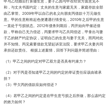
甲与乙结婚后打算做生意，妻子乙因与甲在经营方面意见不
和，与丈夫书面约定：丈夫的生意与家庭无关，家庭存款全部
由乙掌管。2009年甲以自己的名义向朋友丙借款十万元做生
意。甲的生意刚有起色便遭遇行情变化，2010年之后甲的生意
一直处于亏损状态。2012年债务到期后，丙开始向甲催还借
款，甲称自己无力偿还，丙要求甲与乙共同偿还，甲拿出与妻
子乙的财产约定协议，证明自己的生意与妻子无关，而丙对此
并不知情。丙见索要借款无望起诉至法院，要求甲乙夫妻共同
承担还款责任。 根据上述案情，回答下列问题并简述理由：
（1）甲乙之间的约定对甲乙双方是否具有约束力？
（2）对于丙是否知道甲乙之间的约定的举证责任应该由谁承
担？
（3）甲欠丙的借款应如何偿还？
（4）若甲乙之间的约定是在甲生意亏损之后所做，那么该约定
的效力如何？