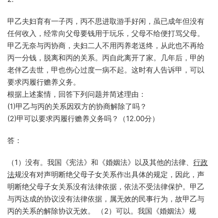
甲乙夫妇育有一子丙，丙不思进取游手好闲，虽已成年但没有
任何收入，经常向父母要钱用于玩乐，父母不给便打骂父母。
甲乙无奈与丙协商，夫妇二人不用丙养老送终，从此也不再给
丙一分钱，脱离和丙的关系。丙自此离开了家。几年后，甲的
老伴乙去世，甲也伤心过度一病不起。这时有人告诉甲，可以
要求丙履行赡养义务。
根据上述案情，回答下列问题并简述理由：
(1)甲乙与丙的关系因双方的协商解除了吗？
(2)甲可以要求丙履行赡养义务吗？（12.00分）
答：
（1）没有。我国《宪法》和《婚姻法》以及其他的法律、
行政
法
规没有对声明断绝父母子女关系作出具体的规定，因此，声
明断绝父母子女关系没有法律依据，依法不受法律保护。甲乙
与丙达成的协议没有法律依据，属无效的民事行为，故甲乙与
丙的关系的解除协议无效。 （2）可以。我国《婚姻法》规