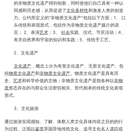
的非物质文化遗产得到创新，同时使他们自己具有一种认
同感和历史感，从而促进了
文化多样性
和激发人类的创造
力。公约所定义的“非物质文化遗产”包括以下方面：1、 口
头传统和表现形式，包括作为非物质文化遗产媒介的语
言； 2、表演
艺术
；3、
社会
实践、仪式、节庆活动；4、
有关自然界和宇宙的知识和实践；5、传统手工艺。
2、文化遗产
文化遗产
，概念上分为有形文化遗产、无形文化遗产。包
括
物质文化遗产
和
非物质文化遗产
。物质文化遗产是具有历
史、
艺术
和科学价值的文物；非物质文化遗产是指各种以
非物
质
形态存在的与群众生活密切相关、世代相承的传统文化表现
形式。
3、文化旅游
通过旅游实现感知、了解、体察人类文化具体内容之目的的行
为过程。泛指以
鉴赏
异国异地传统文化、追寻文化名人遗踪或