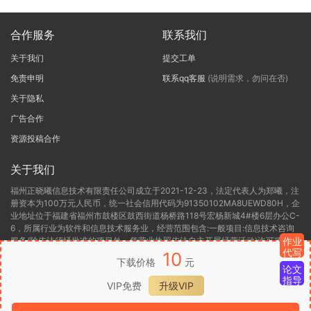
合作服务
联系我们
关于我们
提交工单
免责申明
联系qq客服
(说明需求，勿问在否)
关于隐私
广告合作
资源投稿合作
关于我们
福州正晓曦信息技术有限责任公司成立于2021-12-23，法定代表人为郑曦，注
册资本为100万元人民币，统一社会信用代码为91350102MA8UEWD80H，企
业地址位于福建省福州市鼓楼区鼓西街道杨桥路118号宏杨新城4#楼6层办公C-
6，所属行业为软件和信息技术服务业，经营范围包含:一般项目:信息技术咨询
服务(除依法须经批准的项目外，凭营业执照依法自主开展经营活动)许可项目:
作业
代写
第二类增值电信业务(依法须经批准的项目，经相关部门批准后方可开展经营活
10
下载价格
元
动，具体经营项目以相关部门批准文件或许可证件为准)。福州正晓曦信息技术
论文
有限责任公司目前的经营状态为存续(在营，开业、在册)。
指导
VIP免费
升级VIP
闽ICP备2022000306号-1
闽B2-20220416
闽公网安备 35012302000136