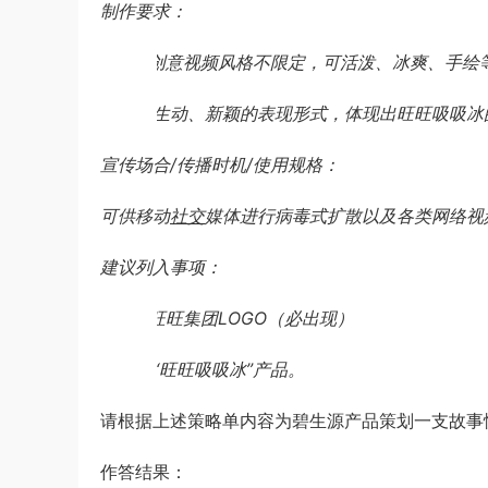
制作要求：
1.
创意视频风格不限定，可活泼、冰爽、手绘
2.
生动、新颖的表现形式，体现出旺旺吸吸冰
宣传场合/传播时机/使用规格：
可供移动
社交
媒体进行病毒式扩散以及各类网络视
建议列入事项：
1.
旺旺集团LOGO（必出现）
2.
“旺旺吸吸冰”产品。
请根据上述策略单内容为碧生源产品策划一支故事
作答结果：