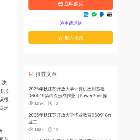
立即购买
申请退款
加入收藏
推荐文章
，决
政策060112
2025年秋江苏开放大学计算机应用基础
步形
060019第四次形成作业（PowerPoint操
识很
作）
1.09k
10
缺乏
育060917作
2025年秋江苏开放大学毕业教育060918作
业二
1.53k
10
活
面包