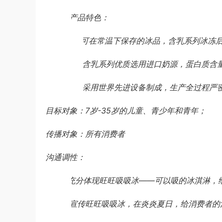
3.
产品特色：
1)
可在常温下保存的冰品，含乳系列冰冻
2)
含乳系列优质选用进口奶源，蛋白质含
3)
采用世界先进设备制成，生产全过程严
目标对象：7岁-35岁的儿童、青少年和青年；
传播对象：所有消费者
沟通调性：
1.
充分体现旺旺吸吸冰——可以吸的冰淇淋，
2.
宣传旺旺吸吸冰，在炎炎夏日，给消费者的