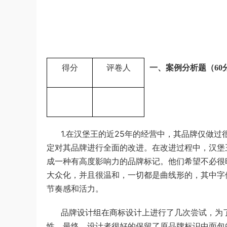
u*******
签到打卡，获得1元奖励
2小时前
得分
评卷人
一、案例分析题（60
1.在汉堡王的近25年的经营中，其品牌仅做
定对其品牌进行全面的改进。在改进过程中，汉堡
成一种有高度影响力的品牌标记。他们希望不必很
大众化，并且很温和，一切都是曲线形的，其中字
节奏感和活力。
品牌设计组在商标设计上进行了几次尝试，为
性。最终，设计者很好的保留了原品牌标识中面包