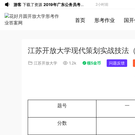
游客
下载了资源
2019年广东公务员考试
2小时前
《行测》真题（县级）答案及解析
u*******
签到打卡，获得1元奖励
3小时前
首页
形考作业
国开
游客
下载了资源
2016年0423浙江公务
5小时前
员考试《行测》真题（A卷）参考答案及
游客
下载了资源
2016年重庆市公务员考
6小时前
解析
试《行测》真题（下半年卷）答案及解析
游客
下载了资源
2021年公务员多省联考
8小时前
江苏开放大学现代策划实战技法
《申论》题（河南乡镇卷）及参考答案
游客
下载了资源
2017年下半年教师资格
8小时前
证考试《综合素质》（小学）解析
u*******
签到打卡，获得1元奖励
9小时前
江苏开放大学
1.2k
领5金币
问题反馈
游客
下载了资源
2013年广东公务员考试
9小时前
《行测》三卷答案及解析
u*******
签到打卡，获得1元奖励
10小时前
u*******
登录了本站
10小时前
u*******
签到打卡，获得1元奖励
10小时前
u*******
签到打卡，获得1元奖励
12小时前
题号
一
u*******
签到打卡，获得1元奖励
48分钟前
游客
下载了资源
2009年黑龙江省申论
2小时前
分数
（A卷）真题及参考答案
u*******
签到打卡，获得1元奖励
2小时前