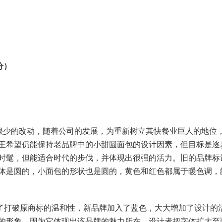
分）
过很少的改动，随着公司的发展，为重新树立其快餐业巨人的地位
2026年春江苏开放大学形势与政策060112
2025年秋江苏开放大学形势与
王希望仍能保持老品牌中的小甜圆面包的设计因素，但目标是逐
专题一专题二专题三专题四合集答案
专题一测试题答案
时髦，但能适合时代的步伐，并体现出很强的活力。旧的品牌标
6.38k
20
2.55k
10
体是圆的，小面包的形状也是圆的，黄色和红色都属于暖色调，
2026年春江苏开放大学文献检索与论文写
2025年秋江苏开放大学入学教
作060930第三次过程性作业答案
业三答案
1.07k
10
2.41k
10
了打破原商标的温和性，新品牌加入了蓝色，大大增加了设计的
的形象，因为它体现出该品牌的魅力所在，设计者把字体扩大至