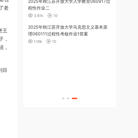
育060918作
2025年秋江苏开放大学入学教育060917过
了老
程性作业二
3.61k
10
算机应用基础
2025年秋江苏开放大学马克思主义基本原
堡王
cel 数据处理
理060111过程性考核作业1答案
子，
1.16k
10
钮，
克思主义基本原
（5-8单元）答
到目
算机应用基础
合测试）答案