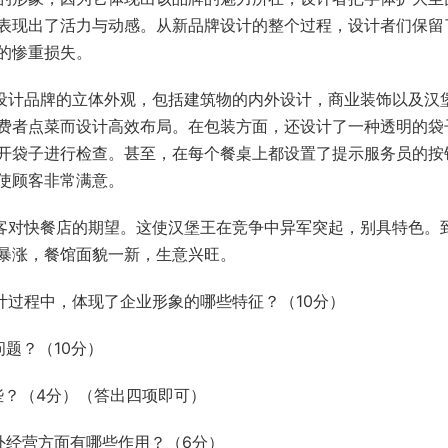
2025年秋江苏开放大学形势与政策060112
2025年秋江苏开放大学毕业教
表现出了活力与动感。从新品牌设计的整个过程，设计者们保留
专题一——四（合集答案）
业三答案
的惨重损失。
3.53k
20
1.5k
10
2025年秋江苏开放大学形势与政策060112
2025年秋江苏开放大学计
设计品牌的立体外观，包括建筑物的内外设计，商业装饰以及汉
专题四测试题答案
060019第三次形成作业（Ex
费者点菜而设计高效布局。在包装方面，还设计了一种透明的袋
综合技能实践）
2.3k
10
642
10
开袋子进行检查。甚至，在每个餐桌上都设置了提示服务员的按
2025年秋江苏开放大学形势与政策060112
2025年秋江苏开放大学马
使顾客非常满意。
专题三测试题答案
理060111过程性考核作业3
案
2.19k
10
1.15k
10
客对快餐店的期望。这使汉堡王在竞争中异军突起，别具特色。
暴涨，餐馆面貌一新，生意兴旺。
2025年秋江苏开放大学形势与政策060112
2025年秋江苏开放大学计
专题二测试题答案
060019期末理论测试（综
计过程中，体现了企业形象的哪些特征？（10分）
2.15k
10
850
10
题？（10分）
些？（4分）（答出四项即可）
外经营方面有哪些作用？（6分）