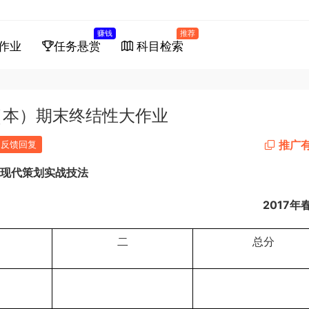
赚钱
推荐
作业
任务悬赏
科目检索
（本）期末终结性大作业
推广
反馈回复
现代策划实战技法
2017
年
二
总分