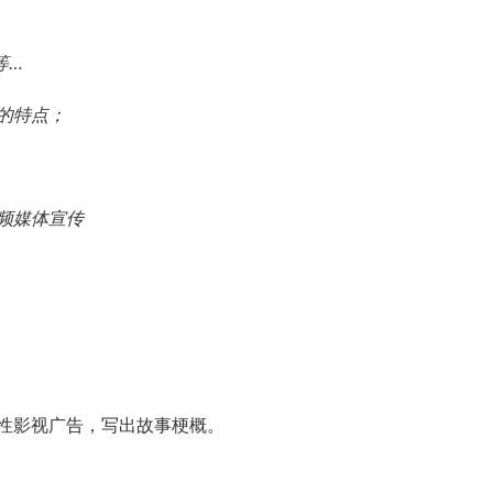
等…
的特点；
频媒体宣传
性影视广告，写出故事梗概。