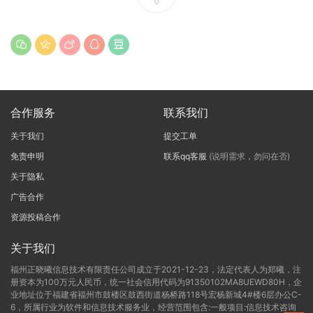
0
合作服务
联系我们
关于我们
提交工单
免责申明
联系qq客服
(说明需求，勿问在否)
关于隐私
广告合作
资源投稿合作
关于我们
福州正晓曦信息技术有限责任公司成立于2021-12-23，法定代表人为郑曦，注
册资本为100万元人民币，统一社会信用代码为91350102MA8UEWD80H，企
业地址位于福建省福州市鼓楼区鼓西街道杨桥路118号宏杨新城4#楼6层办公C-
6，所属行业为软件和信息技术服务业，经营范围包含:一般项目:信息技术咨询