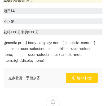
正确的答案是“对”。
题目
14
不正确
获得1.00分中的0.00分
@media print{ body { display: none; } } .article-content{
-moz-user-select:none; -khtml-user-select:
none; user-select:none; } .article-meta
.item.right{display:none}
点点赞赏，手留余香
给TA打赏