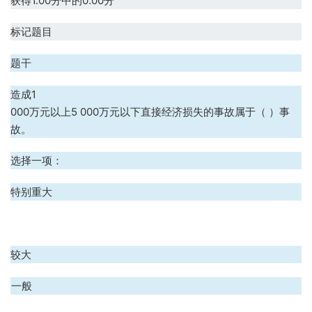
获得1.00分中的0.00分
标记题目
题干
造成1
000万元以上5 000万元以下直接经济损失的事故属于（ ）事
故。
选择一项：
A、特别重大
B、较大
C、一般