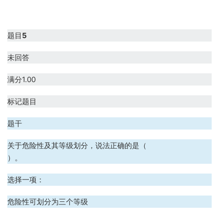
题目
5
未回答
满分1.00
标记题目
题干
关于危险性及其等级划分，说法正确的是（
）。
选择一项：
A、危险性可划分为三个等级