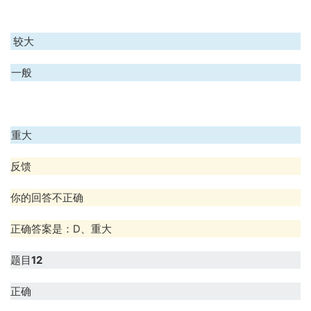
B、较大
C、一般
D、重大
反馈
你的回答不正确
正确答案是：D、重大
题目
12
正确