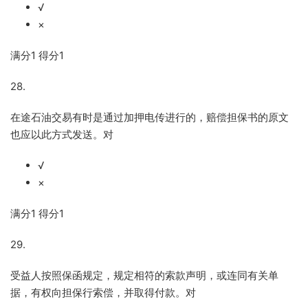
√
×
满分
1
得分
1
28.
在途石油交易有时是通过加押电传进行的，赔偿担保书的原文
也应以此方式发送。对
√
×
满分
1
得分
1
29.
受益人按照保函规定，规定相符的索款声明，或连同有关单
据，有权向担保行索偿，并取得付款。对