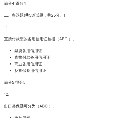
满分
4
得分
4
二、多选题
(
共
5
道试题，共
25
分。
)
11.
直接付款型的备用信用证包括（
ABC
）。
融资备用信用证
直接付款备用信用证
商业备用信用证
反担保备用信用证
满分
5
得分
5
12.
出口类保函可分为（
ABC
）。
承包保函