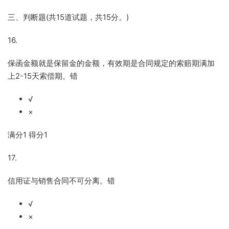
三、判断题
(
共
15
道试题，共
15
分。
)
16.
保函金额就是保留金的金额，有效期是合同规定的索赔期满加
上
2-15
天索偿期。错
√
×
满分
1
得分
1
17.
信用证与销售合同不可分离。错
√
×