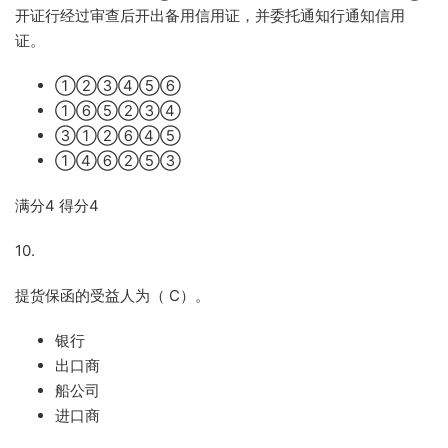
开证行经过审查后开出备用信用证，并委托通知行通知信用
证。
①②③④⑤⑥
①⑥⑤②③④
③①②⑥④⑤
①④⑥②⑤③
满分
4
得分
4
10.
提货保函的受益人为（
C
）。
银行
出口商
船公司
进口商