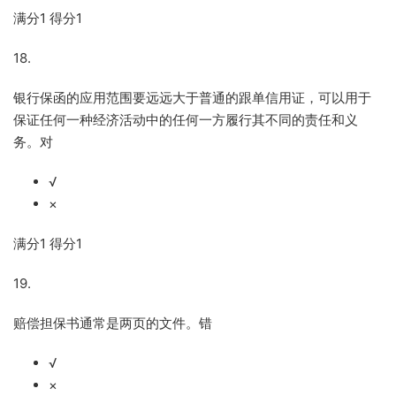
满分
1
得分
1
18.
银行保函的应用范围要远远大于普通的跟单信用证，可以用于
保证任何一种经济活动中的任何一方履行其不同的责任和义
务。对
√
×
满分
1
得分
1
19.
赔偿担保书通常是两页的文件。错
√
×