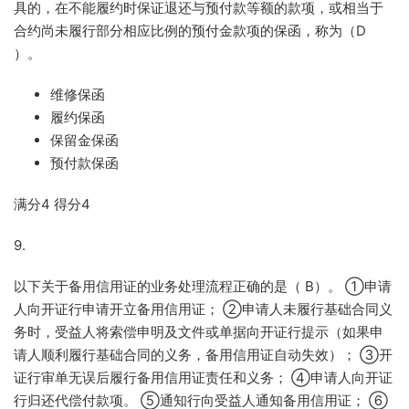
具的，在不能履约时保证退还与预付款等额的款项，或相当于
合约尚未履行部分相应比例的预付金款项的保函，称为（
D
）。
维修保函
履约保函
保留金保函
预付款保函
满分
4
得分
4
9.
以下关于备用信用证的业务处理流程正确的是（
B
）。
①
申请
人向开证行申请开立备用信用证；
②
申请人未履行基础合同义
务时，受益人将索偿申明及文件或单据向开证行提示（如果申
请人顺利履行基础合同的义务，备用信用证自动失效）；
③
开
证行审单无误后履行备用信用证责任和义务；
④
申请人向开证
行归还代偿付款项。
⑤
通知行向受益人通知备用信用证；
⑥