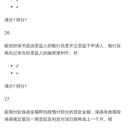
×
满分
1
得分
1
26.
赔偿担保书是由受益人的银行负责开立受益于申请人，银行应
将此记录在给受益人的融资便利中。对
√
×
满分
1
得分
1
27.
延期付款保函金额即扣除预付部分的货款金额，保函有效期按
保函规定最后一期货款及利息付清日期再加上一个月。错