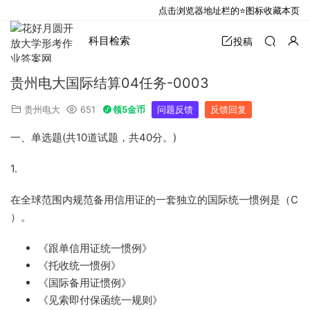
点击浏览器地址栏的⭐图标收藏本页
科目检索
投稿
贵州电大国际结算04任务-0003
贵州电大
651
领5金币
问题反馈
反馈回复
一、单选题
(
共
10
道试题，共
40
分。
)
1.
在全球范围内规范备用信用证的一套独立的国际统一惯例是（
C
）。
《跟单信用证统一惯例》
《托收统一惯例》
《国际备用证惯例》
《见索即付保函统一规则》