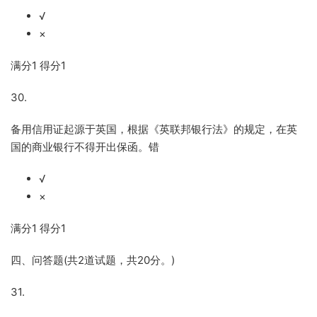
√
×
满分
1
得分
1
30.
备用信用证起源于英国，根据《英联邦银行法》的规定，在英
国的商业银行不得开出保函。错
√
×
满分
1
得分
1
四、问答题
(
共
2
道试题，共
20
分。
)
31.