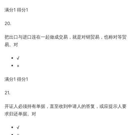
满分
1
得分
1
20.
把出口与进口连在一起做成交易，就是对销贸易，也称对等贸
易。对
√
×
满分
1
得分
1
21.
开证人必须持有单据，直至收到申请人的答复，或应提示人要
求归还单据。对
√
×