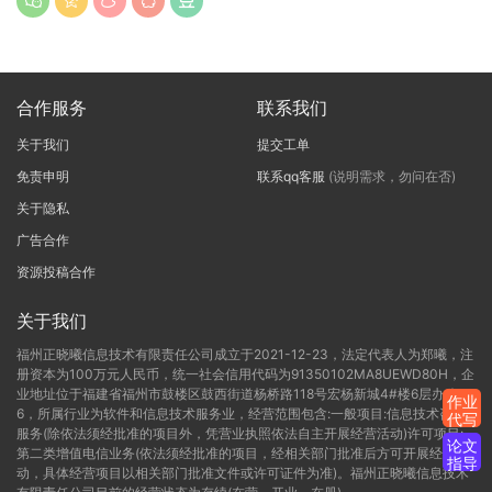
合作服务
联系我们
关于我们
提交工单
免责申明
联系qq客服
(说明需求，勿问在否)
关于隐私
广告合作
资源投稿合作
关于我们
福州正晓曦信息技术有限责任公司成立于2021-12-23，法定代表人为郑曦，注
册资本为100万元人民币，统一社会信用代码为91350102MA8UEWD80H，企
业地址位于福建省福州市鼓楼区鼓西街道杨桥路118号宏杨新城4#楼6层办公C-
作业
6，所属行业为软件和信息技术服务业，经营范围包含:一般项目:信息技术咨询
代写
服务(除依法须经批准的项目外，凭营业执照依法自主开展经营活动)许可项目:
论文
第二类增值电信业务(依法须经批准的项目，经相关部门批准后方可开展经营活
指导
动，具体经营项目以相关部门批准文件或许可证件为准)。福州正晓曦信息技术