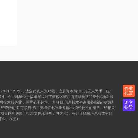
作业
021-12-23，法定代表人为郑曦，注册资本为100万元人民币，统一
代写
WD80H，企业地址位于福建省福州市鼓楼区鼓西街道杨桥路118号宏杨新城
论文
信息技术服务业，经营范围包含:一般项目:信息技术咨询服务(除依法须经
指导
经营活动)许可项目:第二类增值电信业务(依法须经批准的项目，经相关
项目以相关部门批准文件或许可证件为准)。福州正晓曦信息技术有限
开业、在册)。