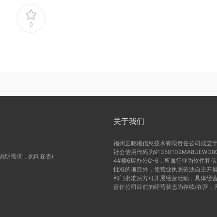
0
关于我们
福州正晓曦信息技术有限责任公司成立于2
社会信用代码为91350102MA8UE
(说明需求，勿问在否)
4#楼6层办公C-6，所属行业为软件和
批准的项目外，凭营业执照依法自主开展
部门批准后方可开展经营活动，具体经营
责任公司目前的经营状态为存续(在营，