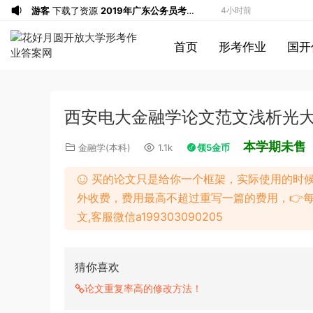
游客
下载了资源
2019年广东公务员考试
4小时前
《行测》真题（县级）答案及解析
游客
下载了资源
2004年广东公务员考试
4小时前
首页
形考作业
国开
《行测》真题(下半年）答案及解析
u*******
下载了资源
順著大腦來生活：
4小时前
從起床到就寢，用大腦喜歡的模式，活出
u*******
下载了资源
順著大腦來生活：
4小时前
創意、健康與生產力的最高生活法
從起床到就寢，用大腦喜歡的模式，活出
u*******
购买了资源
順著大腦來生活：
4小时前
西安电大金融学论文范文浅析光大
創意、健康與生產力的最高生活法
從起床到就寢，用大腦喜歡的模式，活出
a*******
投稿收入增加10块钱
4小时前
創意、健康與生產力的最高生活法
u*******
加入了本站
4小时前
本学期未售
金融学(本科)
1.1k
领5金币
u*******
加入了本站
4小时前
买的论文只是给你一个框架，实际使用的时
u*******
签到打卡，获得1元奖励
5小时前
外收费，费用最高不超过重写一篇的费用，👉
游客
下载了资源
2015年黑龙江省公务员
18分钟前
文,客服微信a199303090205
录用考试《行测》真题（公检法卷）答案
1*******
登录了本站
43分钟前
及解析
u*******
登录了本站
58分钟前
游客
下载了资源
2019年420联考《行
1小时前
猜你喜欢
测》真题（河南县级以上）答案及解析
a*******
购买了资源
代寫國立空中大學
2小时前
论文重复率高的修改方法！
作業
a*******
投稿收入增加60块钱
2小时前