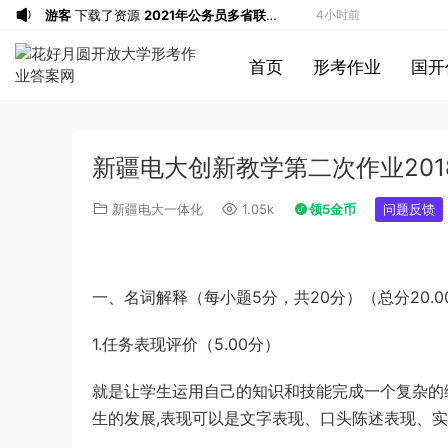
游客
下载了资源
2021年公务员多省联考
4小时前
《申论》题（广西B卷）及参考答案
1*******
登录了本站
7小时前
首页
形考作业
国开
游客
下载了资源
2015年黑龙江省公务员
8小时前
录用考试《行测》真题（公检法卷）答案
1*******
登录了本站
8小时前
及解析
u*******
登录了本站
9小时前
新疆电大创新教学第二次作业2018
游客
下载了资源
2019年420联考《行
9小时前
测》真题（河南县级以上）答案及解析
a*******
投稿收入增加60块钱
10小时前
新疆电大一体化
1.05k
领5金币
问题反馈
a*******
购买了资源
代寫國立空中大學
10小时前
作業
u*******
签到打卡，获得1元奖励
11小时前
游客
下载了资源
2019年广东公务员考试
12小时前
一、名词解释（每小题5分，共20分）（总分20.0
《行测》真题（县级）答案及解析
游客
下载了资源
2004年广东公务员考试
12小时前
1.任务表现评价（5.00分）
《行测》真题(下半年）答案及解析
游客
下载了资源
2020年1011新疆公务员
6分钟前
考试《申论》真题及参考答案
游客
下载了资源
2015年北京公务员考试
41分钟前
就是让学生运用自己的知识和技能完成一个复杂的
《行测》卷参考答案及解析
u*******
加入了本站
43分钟前
生的发展,表现可以是文字表现、口头陈述表现、
游客
下载了资源
2017年新疆兵团公务员
1小时前