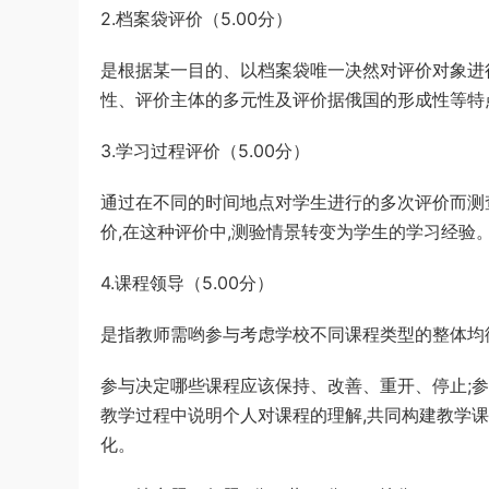
2.档案袋评价（5.00分）
录用考试《行测》真题（缺108-110）答
游客
下载了资源
2019年420联考《行
2小时前
案及解析
测》真题（河北卷）答案及解析
是根据某一目的、以档案袋唯一决然对评价对象进
性、评价主体的多元性及评价据俄国的形成性等特
3.学习过程评价（5.00分）
通过在不同的时间地点对学生进行的多次评价而测
价,在这种评价中,测验情景转变为学生的学习经验
4.课程领导（5.00分）
是指教师需哟参与考虑学校不同课程类型的整体均
参与决定哪些课程应该保持、改善、重开、停止;
教学过程中说明个人对课程的理解,共同构建教学
化。