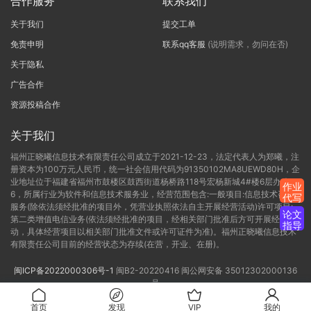
合作服务
联系我们
关于我们
提交工单
免责申明
联系qq客服
(说明需求，勿问在否)
关于隐私
广告合作
资源投稿合作
关于我们
福州正晓曦信息技术有限责任公司成立于2021-12-23，法定代表人为郑曦，注
册资本为100万元人民币，统一社会信用代码为91350102MA8UEWD80H，企
业地址位于福建省福州市鼓楼区鼓西街道杨桥路118号宏杨新城4#楼6层办公C-
作业
6，所属行业为软件和信息技术服务业，经营范围包含:一般项目:信息技术咨询
代写
服务(除依法须经批准的项目外，凭营业执照依法自主开展经营活动)许可项目:
论文
第二类增值电信业务(依法须经批准的项目，经相关部门批准后方可开展经营活
指导
动，具体经营项目以相关部门批准文件或许可证件为准)。福州正晓曦信息技术
有限责任公司目前的经营状态为存续(在营，开业、在册)。
闽ICP备2022000306号-1
闽B2-20220416
闽公网安备 35012302000136
号
首页
发现
VIP
我的