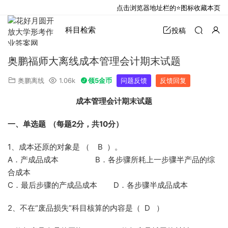
点击浏览器地址栏的⭐图标收藏本页
科目检索
投稿
奥鹏福师大离线成本管理会计期末试题
奥鹏离线
1.06k
领5金币
问题反馈
反馈回复
成本管理会计期末试题
一、单选题
（每题
2
分，共
10
分）
1、成本还原的对象是 （ B ）。
A．产成品成本 B．各步骤所耗上一步骤半产品的综
合成本
C．最后步骤的产成品成本 D．各步骤半成品成本
2、不在“废品损失”科目核算的内容是（ D ）