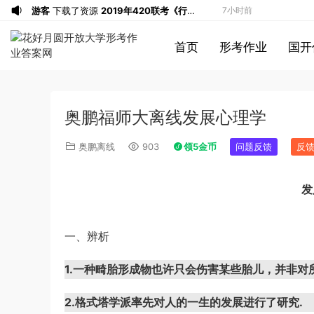
游客
下载了资源
2019年420联考《行
7小时前
测》真题（河南县级以上）答案及解析
a*******
投稿收入增加60块钱
7小时前
首页
形考作业
国开
a*******
购买了资源
代寫國立空中大學
7小时前
作業
u*******
签到打卡，获得1元奖励
8小时前
游客
下载了资源
2019年广东公务员考试
9小时前
奥鹏福师大离线发展心理学
《行测》真题（县级）答案及解析
游客
下载了资源
2004年广东公务员考试
9小时前
《行测》真题(下半年）答案及解析
u*******
下载了资源
順著大腦來生活：
10小时前
奥鹏离线
903
领5金币
问题反馈
反
從起床到就寢，用大腦喜歡的模式，活出
u*******
下载了资源
順著大腦來生活：
10小时前
創意、健康與生產力的最高生活法
從起床到就寢，用大腦喜歡的模式，活出
u*******
购买了资源
順著大腦來生活：
10小时前
发
創意、健康與生產力的最高生活法
從起床到就寢，用大腦喜歡的模式，活出
a*******
投稿收入增加10块钱
10小时前
創意、健康與生產力的最高生活法
u*******
加入了本站
10小时前
一、辨析
游客
下载了资源
2021年公务员多省联考
2小时前
《申论》题（广西B卷）及参考答案
1*******
登录了本站
5小时前
1.一种畸胎形成物也许只会伤害某些胎儿，并非对
游客
下载了资源
2015年黑龙江省公务员
6小时前
2.格式塔学派率先对人的一生的发展进行了研究.
录用考试《行测》真题（公检法卷）答案
1*******
登录了本站
6小时前