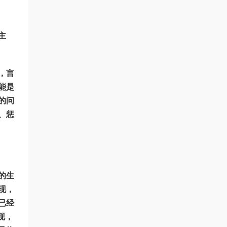
主
，言
能是
的问
、惩
的生
现，
已经
现，