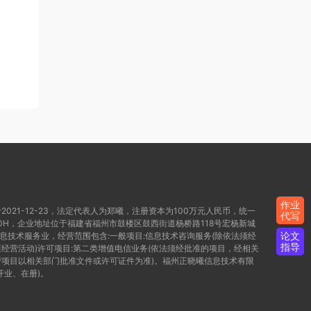
作业
021-12-23，法定代表人为郑曦，注册资本为100万元人民币，统一
代写
WD80H，企业地址位于福建省福州市鼓楼区鼓西街道杨桥路118号宏杨新城
论文
信息技术服务业，经营范围包含:一般项目:信息技术咨询服务(除依法须经
指导
经营活动)许可项目:第二类增值电信业务(依法须经批准的项目，经相关
项目以相关部门批准文件或许可证件为准)。福州正晓曦信息技术有限
开业、在册)。