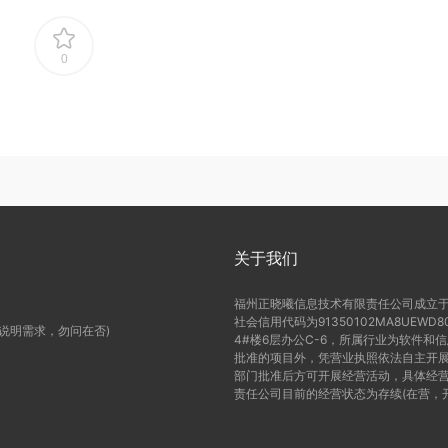
0
关于我们
福州正晓曦信息技术有限责任公司成立于2
社会信用代码为91350102MA8UE
(说明需求，勿问在否)
4#楼6层办公C-6，所属行业为软件和
批准的项目外，凭营业执照依法自主开展
部门批准后方可开展经营活动，具体经营
责任公司目前的经营状态为存续(在营，