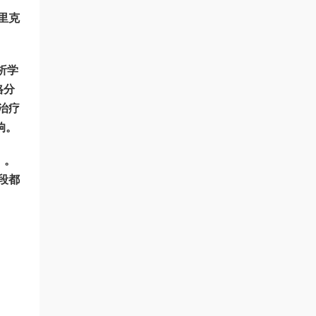
里克
分析学
格分
治疗
响。
）。
段都