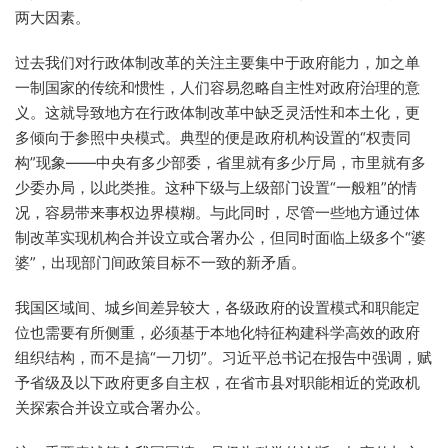
两大因素。
过去我们对行政体制改革的关注主要集中于政府能力，加之单
一制国家的传统和惯性，人们容易忽略自主性对政府治理的意
义。这就导致地方在行政体制改革中缺乏灵活性和本土化，更
多倾向于参照中央模式。典型的便是政府机构设置的“权责同
构”现象——中央有多少部委，省里就有多少厅局，市里就有多
少委办局，以此类推。这种下级与上级部门设置“一般粗”的情
况，容易带来事权边界模糊。与此同时，尽管一些地方通过体
制改革实现机构合并设立或合署办公，但同时面临上级多个“婆
婆”，出现部门间政策目标不一致的新矛盾。
我国区域间、城乡间差异较大，各级政府的设置模式和职能定
位也需要有所侧重，必须基于本地化特征构建科学高效的政府
组织结构，而不是搞“一刀切”。习近平总书记在报告中强调，赋
予省级及以下政府更多自主权，在省市县对职能相近的党政机
关探索合并设立或合署办公。