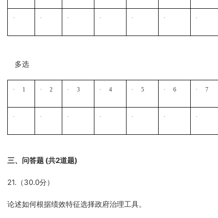
·
·
·
·
·
·
·
·
多选
·
·
·
·
·
·
·
1
2
3
4
5
6
7
·
·
·
·
·
·
·
三、问答题 (
共2
道题)
21.（30.0分）
论述如何根据绩效特征选择政府治理工具。