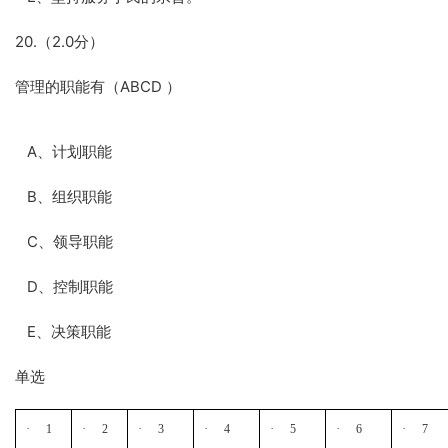
20.（2.0分）
管理的职能有（ABCD ）
A、计划职能
B、组织职能
C、领导职能
D、控制职能
E、决策职能
单选
·
·
·
·
·
·
·
1
2
3
4
5
6
7