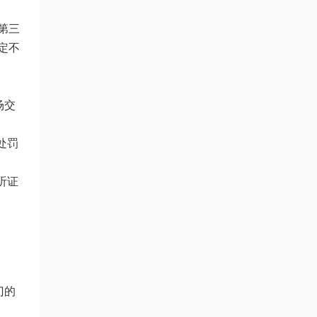
第三
定不
场交
处罚
听证
门的