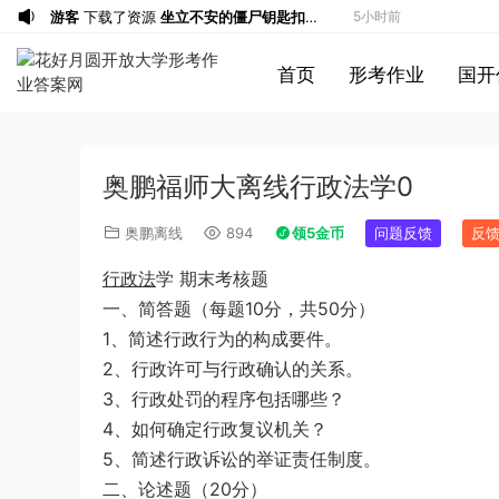
游客
下载了资源
坐立不安的僵尸钥匙扣
5小时前
3d打印图纸
游客
下载了资源
2009年广东公务员考试
7小时前
首页
形考作业
国开
《行测》真题答案及解析
游客
下载了资源
2004年广东公务员考试
7小时前
《行测》真题(下半年）答案及解析
游客
下载了资源
2019年420联考《行
8小时前
测》真题（河南县级以上）答案及解析
游客
下载了资源
2013年广东公务员考试
10小时前
奥鹏福师大离线行政法学0
《行测》三卷答案及解析
游客
下载了资源
2015年黑龙江公务员考
10小时前
试《申论》及参考答案（公检法B）
u*******
签到打卡，获得1元奖励
11小时前
奥鹏离线
894
领5金币
问题反馈
反
u*******
签到打卡，获得1元奖励
12小时前
行政法
学 期末考核题
u*******
签到打卡，获得1元奖励
13小时前
一、简答题（每题10分，共50分）
游客
下载了资源
2009年黑龙江省申论
14小时前
1、简述行政行为的构成要件。
（A卷）真题及参考答案
u*******
签到打卡，获得1元奖励
14小时前
2、行政许可与行政确认的关系。
游客
下载了资源
2013年广东公务员考试
13分钟前
3、行政处罚的程序包括哪些？
《行测》三卷答案及解析
游客
下载了资源
2019年浙江公务员考试
57分钟前
4、如何确定行政复议机关？
《申论》真题（B卷）及参考答案
游客
下载了资源
2015年黑龙江公务员考
4小时前
5、简述行政诉讼的举证责任制度。
试《行测》卷答案及解析
游客
下载了资源
2020年1011新疆公务员
4小时前
二、论述题（20分）