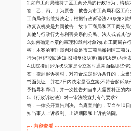
2.如市工商局维持了区工商分局的行政行为，请
答：乙、丙、丁为原告，被告为市工商局和区工商
工商局作出维持决定，根据行政诉讼法26条第2
政复议机关是共同被告，故市工商局和区工商分局
其他与行政行为有利害关系的公民、法人或者其他
3.如何确定本案的审理和裁判对象?如市工商局在
答：本案的审理裁判对象是市工商局撤销区工商分
行为(登记驳回通知书)和复议决定(撤销决定)均
4.法院接到起诉状决定是否立案时通常面临哪些情况
答：接到起诉状时，对符合法定起诉条件的，应当
书面凭证，并在7日内决定是否立案;不符合起诉条
予指导和释明，并一次性告知当事人需要补正的内
5.《行政诉讼法》对一审法院宣判有何要求?
答：一律公开宣告判决。当庭宣判的，应当在10
知当事人上诉权利、上诉期限和上诉的法院。
内容查看