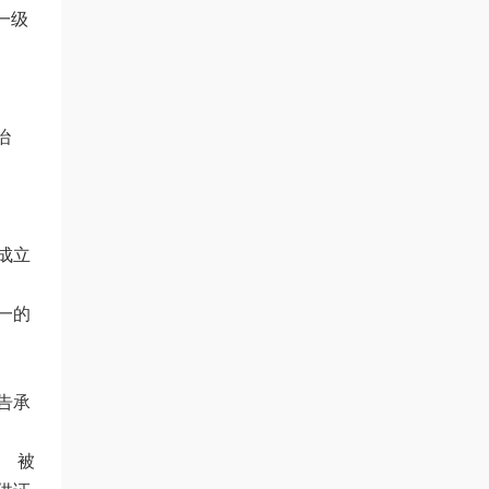
一级
。
治
成立
一的
告承
 被