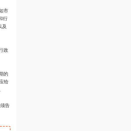
如市
和行
以及
行政
期的
应给
。
必须告