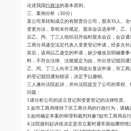
论述我国
行政法
的基本原则。
考试《行测》真题参考答案及解析
游客
下载了资源
2020年0822贵州公务
4小时前
三、案例分析（30分）
员考试《行测》真题参考答案及解析
某公司系转制成立的有限责任公司，股东15人。
变更办法，章程未作规定。股东会议选举甲、乙、
后乙、丙、丁三人组织召开临时股东会议，会议通
工商分局递交法定代表人变更登记申请，经多次补
其后，该局以乙递交的申请，缺少修改后明确董事
料，不符合法律、法规规定为由，作出登记驳回通
乙、丙、丁三人向市工商局提出复议申请，市工商
的登记驳回通知错误，决定予以撤销。
三人遂向法院起诉，并向法院提交了公司的章程、
问题：
1.请分析公司的设立登记和变更登记的法律性质。
2.如市工商局维持了区工商分局的行政行为，请
3.如何确定本案的审理和裁判对象?如市工商局在
4.法院接到起诉状决定是否立案时通常面临哪些情况