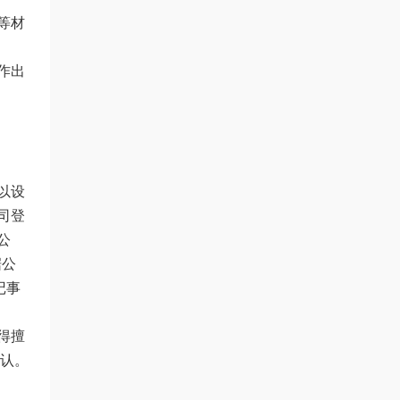
等材
作出
以设
司登
公
据公
记事
得擅
确认。