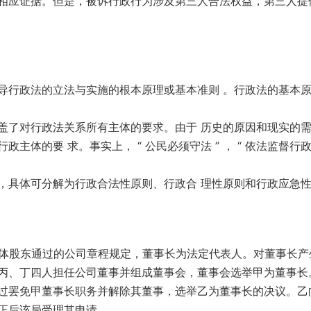
相应证据。但是，被诉行政行为涉及第三人合法权益，第三人提
导行政法的立法与实施的根本原理或基本准则 。行政法的基本
盖了对行政法关系所有主体的要求。由于 历史的原因和现实的
体的要 求。事实上， “ 公民必须守法 ” ， “ 依法监督行
，具体可分解为行政合法性原则、行政合 理性原则和行政应急
全体股东通过的公司章程规定，董事长为法定代表人。对董事长产
丙、丁四人担任公司董事并组成董事会，董事会选举甲为董事长
过罢免甲董事长职务并解除其董事，选举乙为董事长的决议。乙
正后该局受理其申请。