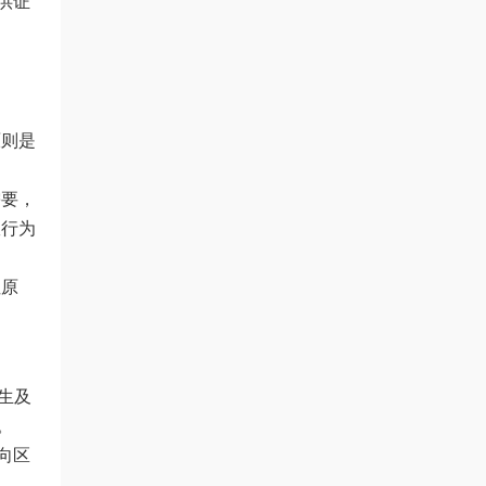
供证
原则是
需要，
政行为
性原
生及
。
向区