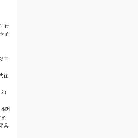
2.行
行为的
以宣
式往
2）
认相对
止的
果具