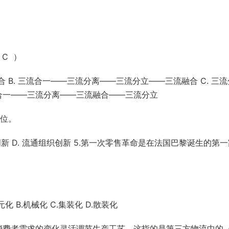
C ）
 B. 三流合一——三流分离——三流分立——三流融合 C. 三
流合一——三流分离——三流融合——三流分立
地位。
术创新 D. 流通组织创新 5.第一次零售革命是在法国巴黎诞生的第
化 B.机械化 C.集装化 D.散装化
消费者需求的变化灵活调节生产工艺，这指的是第三方物流中的