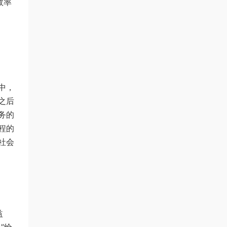
效率
中，
之后
务的
程的
社会
益