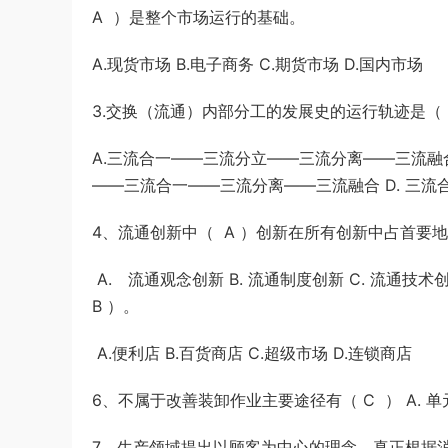
A ）是整个市场运行的基础。
u*******
登录了本站
42分钟前
A.现货市场 B.电子商务 C.期货市场 D.国内市场
3.交换（流通）内部分工的发展史的运行轨迹是（ 
A.三流合一——三流分立——三流分离——三流融合
——三流合一——三流分离——三流融合 D. 三
4、流通创新中（ A ）创新在所有创新中占首要
A. 流通观念创新 B. 流通制度创新 C. 流通技
B ）。
A.便利店 B.百货商店 C.超级市场 D.连锁商店
6、不属于改善装卸作业主要途径有（ C ） A. 单元
7、生产领域提出以顾客为中心的理念，真正根据