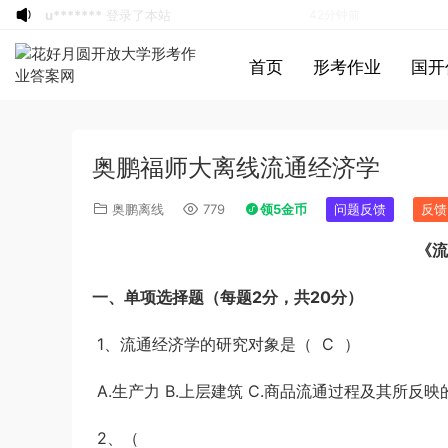
u*******
登录了本站
42分钟前
游客
下载了资源
2021年0327安徽公务
2小时前
首页
形考作业
国开
员考试《行测》真题答案及解析
u*******
签到打卡，获得1元奖励
3小时前
游客
下载了资源
2021年北京公务员考试
4小时前
《行测》真题（区级及以上）参考答案及
游客
下载了资源
2017年422公务员联考
4小时前
奥鹏福师大离线流通经济学
解析
《申论》真题及参考答案（黑龙江省市
u*******
登录了本站
5小时前
卷）
u*******
签到打卡，获得1元奖励
5小时前
奥鹏离线
779
领5金币
问题反馈
反馈
游客
下载了资源
2017年422公务员联考
5小时前
《流
《行测》真题（福建卷）答案及解析 (1)
游客
下载了资源
2020年1011新疆公务员
5小时前
考试《申论》真题及参考答案
游客
下载了资源
2015年北京公务员考试
6小时前
一、单项选择题（每题2分，共20分）
《行测》卷参考答案及解析
游客
下载了资源
2019年420联考《申
28分钟前
1、流通经济学的研究对象是（ C ）
论》真题（黑龙江县乡卷）及答案
u*******
登录了本站
39分钟前
u*******
登录了本站
39分钟前
A.生产力 B.上层建筑 C.商品流通过程及其所反映
u*******
登录了本站
40分钟前
u*******
登录了本站
41分钟前
2、（