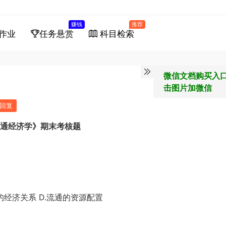
赚钱
推荐
作业
任务悬赏
科目检索
微信文档购买入
击图片加微信
回复
通经济学》期末考核题
的经济关系 D.流通的资源配置