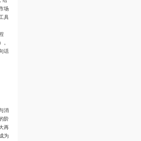
”给
市场
工具
程
）。
句话
与消
的阶
大再
成为