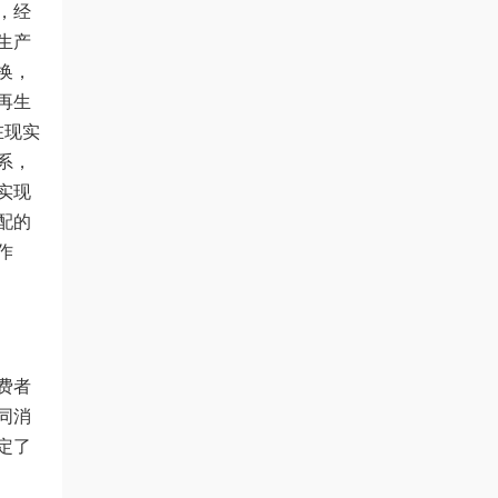
，经
生产
换，
再生
在现实
系，
实现
配的
作
费者
同消
定了