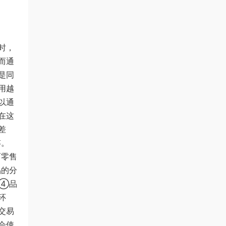
时，
而通
是同
用越
以通
在这
差
存。
而零售
品的分
。④品
环
交易
会使