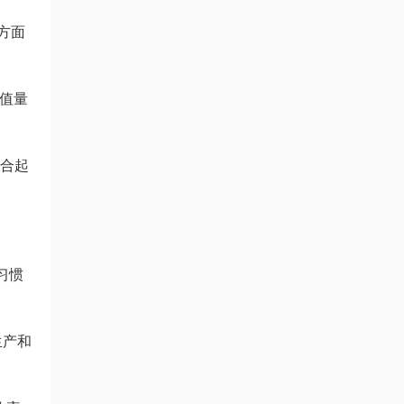
策方面
价值量
结合起
俗习惯
生产和