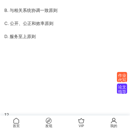
B. 与相关系统协调一致原则
C. 公开、公正和效率原则
D. 服务至上原则
作业
代写
论文
指导
12.
首页
发现
VIP
我的
中国农村贫困人口越来越集中于（ ABCD ）几类地区。