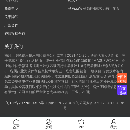
免责申明
联系qq客服
(说明需求，勿问在否)
关于隐私
广告合作
资源投稿合作
关于我们
福州正晓曦信息技术有限责任公司成立于2021-12-23，法定代表人为郑曦，注
册资本为100万元人民币，统一社会信用代码为91350102MA8UEWD80H，企
业地址位于福建省福州市鼓楼区鼓西街道杨桥路118号宏杨新城4#楼6层办公C-
6，所属行业为软件和信息技术服务业，经营范围包含:一般项目:信息技术咨询
服务(除依法须经批准的项目外，凭营业执照依法自主开展经营活动)许可项目:
作业
代写
第二类增值电信业务(依法须经批准的项目，经相关部门批准后方可开展经营活
动，具体经营项目以相关部门批准文件或许可证件为准)。福州正晓曦信息技术
论文
有限责任公司目前的经营状态为存续(在营，开业、在册)。
指导
闽ICP备2022000306号-1
闽B2-20220416
闽公网安备 35012302000136
号
首页
发现
VIP
我的