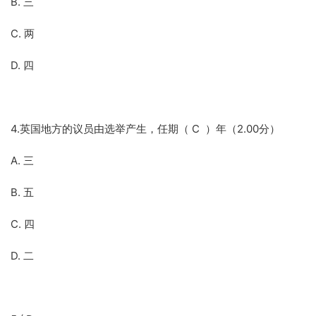
B. 三
C. 两
D. 四
4.英国地方的议员由选举产生，任期（ C ）年（2.00分）
A. 三
B. 五
C. 四
D. 二