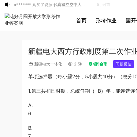
u*******
签到打卡，获得1元奖励
6小时前
游客
下载了资源
2019年广东公务员考试
7小时前
首页
形考作业
国开
《行测》真题（县级）答案及解析
游客
下载了资源
2004年广东公务员考试
7小时前
《行测》真题(下半年）答案及解析
u*******
下载了资源
順著大腦來生活：
7小时前
從起床到就寢，用大腦喜歡的模式，活出
u*******
下载了资源
順著大腦來生活：
7小时前
新疆电大西方行政制度第二次作业 
創意、健康與生產力的最高生活法
從起床到就寢，用大腦喜歡的模式，活出
u*******
购买了资源
順著大腦來生活：
7小时前
創意、健康與生產力的最高生活法
從起床到就寢，用大腦喜歡的模式，活出
a*******
投稿收入增加10块钱
7小时前
新疆电大一体化
2.5k
领5金币
问题反馈
創意、健康與生產力的最高生活法
u*******
加入了本站
7小时前
单项选择题（每小题2分，5小题共10分）（总分10
u*******
加入了本站
8小时前
1*******
登录了本站
3小时前
1.第三共和国时期，总统任期（ B）年，能连选连任
游客
下载了资源
2015年黑龙江省公务员
4小时前
A.
录用考试《行测》真题（公检法卷）答案
1*******
登录了本站
4小时前
6
及解析
u*******
登录了本站
4小时前
游客
下载了资源
2019年420联考《行
4小时前
B.
测》真题（河南县级以上）答案及解析
a*******
投稿收入增加60块钱
5小时前
7