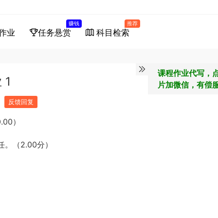
赚钱
推荐
作业
任务悬赏
科目检索
课程作业代写，
1
片加微信，有偿
反馈回复
.00）
。（2.00分）