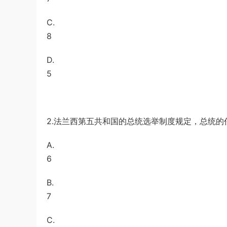
a*******
购买了资源
代寫國立空中大學
5小时前
C.
作業
8
D.
5
2.法兰西第五共和国的总统选举制度规定，总统的任期
A.
6
B.
7
C.