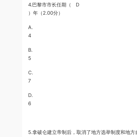
4.巴黎市市长任期（ D
）年（2.00分）
A.
4
B.
5
C.
7
D.
6
5.拿破仑建立帝制后，取消了地方选举制度和地方