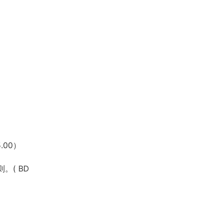
.00）
。( BD