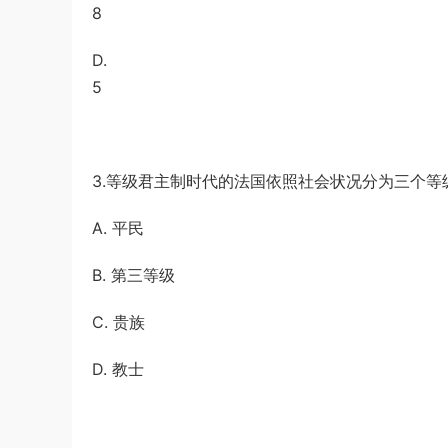
8
D.
5
3.等级君主制时代的法国依照社会状况分为三个等级
A. 平民
B. 第三等级
C. 贵族
D. 教士