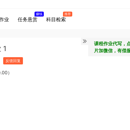
赚钱
推荐
作业
任务悬赏
科目检索
课程作业代写，
1
片加微信，有偿
反馈回复
.00）