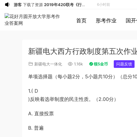
a*******
投稿收入增加60块钱
7小时前
a*******
购买了资源
代寫國立空中大學
7小时前
首页
形考作业
国开
作業
u*******
签到打卡，获得1元奖励
8小时前
游客
下载了资源
2019年广东公务员考试
9小时前
《行测》真题（县级）答案及解析
游客
下载了资源
2004年广东公务员考试
9小时前
新疆电大西方行政制度第五次作业 
《行测》真题(下半年）答案及解析
u*******
下载了资源
順著大腦來生活：
9小时前
從起床到就寢，用大腦喜歡的模式，活出
u*******
下载了资源
順著大腦來生活：
9小时前
新疆电大一体化
1.16k
领5金币
问题反馈
創意、健康與生產力的最高生活法
從起床到就寢，用大腦喜歡的模式，活出
u*******
购买了资源
順著大腦來生活：
9小时前
单项选择题（每小题2分，5小题共10分）（总分10
創意、健康與生產力的最高生活法
從起床到就寢，用大腦喜歡的模式，活出
a*******
投稿收入增加10块钱
9小时前
創意、健康與生產力的最高生活法
u*******
加入了本站
9小时前
1.( D
游客
下载了资源
2021年公务员多省联考
2小时前
)反映着选举制度的民主性质。（2.00分）
《申论》题（广西B卷）及参考答案
1*******
登录了本站
5小时前
A. 直接投票
游客
下载了资源
2015年黑龙江省公务员
5小时前
录用考试《行测》真题（公检法卷）答案
1*******
登录了本站
6小时前
B. 普遍
及解析
u*******
登录了本站
6小时前