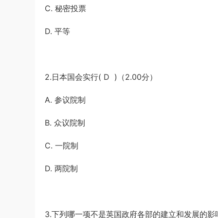
C. 秘密投票
游客
下载了资源
2019年420联考《行
6小时前
测》真题（河南县级以上）答案及解析
D. 平等
2.日本国会实行( D )（2.00分）
A. 参议院制
B. 众议院制
C. 一院制
D. 两院制
3.下列哪一项不是英国政府各部的建立和发展的影响因