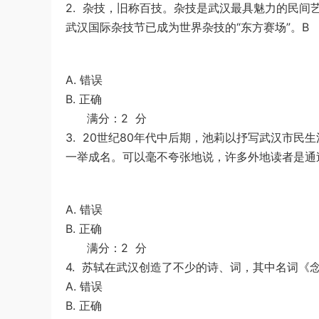
2.
杂技，旧称百技。杂技是武汉最具魅力的民间
從起床到就寢，用大腦喜歡的模式，活出
u*******
下载了资源
順著大腦來生活：
58分钟前
武汉国际杂技节已成为世界杂技的“东方赛场”。B
創意、健康與生產力的最高生活法
從起床到就寢，用大腦喜歡的模式，活出
創意、健康與生產力的最高生活法
A. 错误
B. 正确
满分：2 分
3.
20世纪80年代中后期，池莉以抒写武汉市民生
一举成名。可以毫不夸张地说，许多外地读者是通
A. 错误
B. 正确
满分：2 分
4.
苏轼在武汉创造了不少的诗、词，其中名词《念
A. 错误
B. 正确