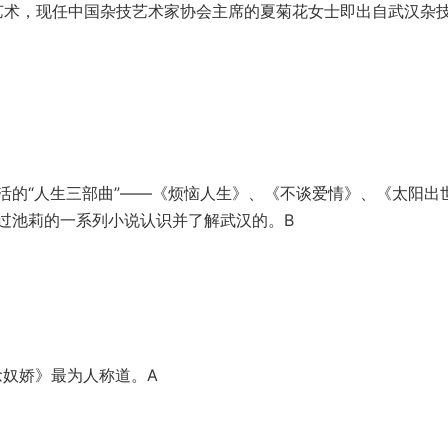
艺术，现任中国杂技艺术家协会主席的夏菊花女士
即出自武汉杂
活的“人生三部曲”——《烦恼人生》、《不谈爱
情》、《太阳出
过池莉的一系列小说认识并了解武汉的
。B
奴娇》最为人称道。A