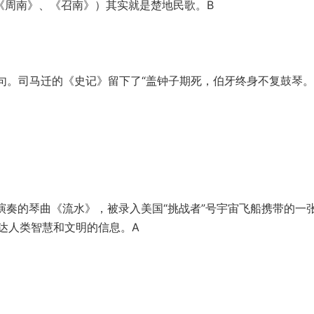
《周南》、《召南》）其实就是楚地民歌。B
句。司马迁的《史记》留下了“盖钟子期死，伯牙
终身不复鼓琴。
生演奏的琴曲《流水》，被录入美国“挑战者”号宇宙
飞船携带的一
达人类智慧和文明的信息。A