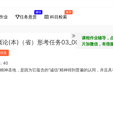
赚钱
推荐
作业
任务悬赏
科目检索
课程作业辅导，
论(本)（省）形考任务03_0058
片加微信，有偿
馈回复
：40
精神圣地，是因为它蕴含的“诚信”精神得到普
遍的认同，并且具