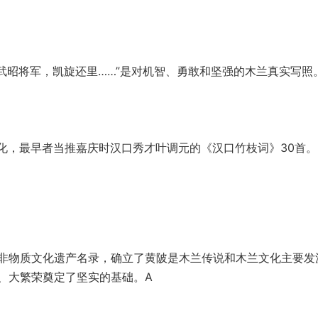
武昭将军，凯旋还里……”是对机智、勇敢和坚强的木兰真实写照
化，最早者当推嘉庆时汉口秀才叶调元的《汉口竹
枝词》30首。
级非物质文化遗产名录，确立了黄陂是木兰传说和木兰文化主要发
、大繁荣奠定了坚实的基础。A