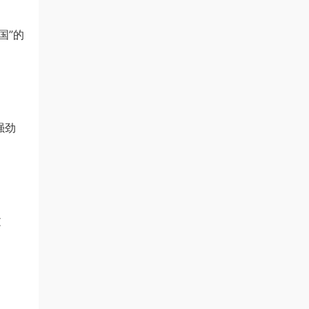
国”的
强劲
文