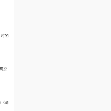
当时的
研究
说《俞