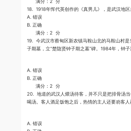
满分：2 分
18.
1918年恽代英创作的《真男儿》，是武汉地
A. 错误
B. 正确
满分：2 分
19.
今武汉市蔡甸区新农镇马鞍山北的马鞍山村是
子期墓，立“楚隐贤钟子期之墓”碑。1984年，钟
A. 错误
B. 正确
满分：2 分
20.
地道的武汉人煨汤待客，并不只是把排骨汤当
喝汤。客人酒足饭饱之后，热情的主人还要劝客人
A. 错误