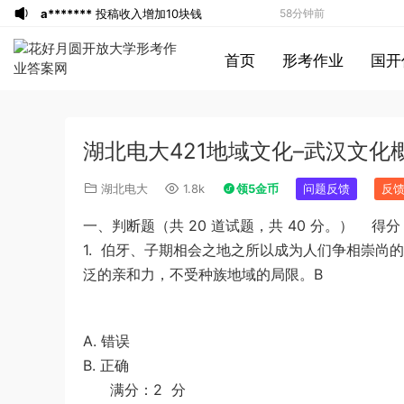
a*******
投稿收入增加10块钱
58分钟前
u*******
购买了资源
順著大腦來生活：
58分钟前
首页
形考作业
国开
從起床到就寢，用大腦喜歡的模式，活出
u*******
加入了本站
59分钟前
創意、健康與生產力的最高生活法
u*******
加入了本站
1小时前
u*******
签到打卡，获得1元奖励
2小时前
湖北电大421地域文化–武汉文化概
u*******
签到打卡，获得1元奖励
2小时前
游客
下载了资源
2013年921公务员考试
2小时前
湖北电大
1.8k
领5金币
问题反馈
反
联考《行测》真题答案及解析（河南卷）
游客
下载了资源
2016年0423浙江公务
3小时前
一、判断题（共 20 道试题，共 40 分。） 得分
(1)
员考试《行测》真题（A卷）参考答案及
u*******
签到打卡，获得1元奖励
3小时前
1.
伯牙、子期相会之地之所以成为人们争相崇尚的
解析
游客
下载了资源
2016年河南公务员考试
5小时前
泛的亲和力，不受种族地域的局限。B
《行测》真题答案及解析
游客
下载了资源
2021年公务员多省联考
6小时前
《申论》题（河南乡镇卷）及参考答案
u*******
加入了本站
8小时前
游客
下载了资源
2019年广东公务员考试
40分钟前
A. 错误
B. 正确
《行测》真题（县级）答案及解析
游客
下载了资源
2004年广东公务员考试
40分钟前
满分：2 分
《行测》真题(下半年）答案及解析
u*******
下载了资源
順著大腦來生活：
58分钟前