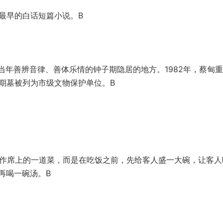
区最早的白话短篇小说。B
当年善辨音律、善体乐情的钟子期隐居的地方。
1982年，蔡甸
子期墓被列为市级文物保护单位。B
作席上的一道菜，而是在吃饭之前，先给客人盛一
大碗，让客人
再喝一碗汤。B