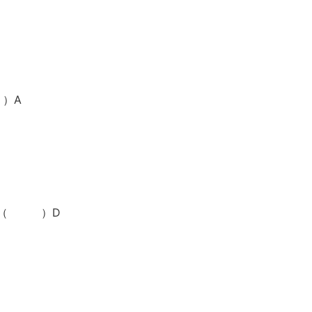
）A
多是（ ）D