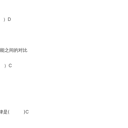
 ）D
性能之间的对比
 ）C
规律是( )C