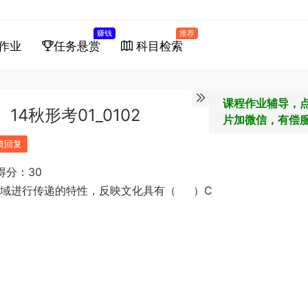
赚钱
推荐
作业
任务悬赏
科目检索
课程作业辅导，
4秋形考01_0102
片加微信，有偿
馈回复
得分：30
区域进行传递的特性，反映文化具有（ ）C