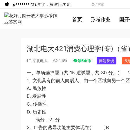
u*******
签到打卡，获得1元奖励
2小时前
u*******
签到打卡，获得1元奖励
2小时前
首页
形考作业
国开
游客
下载了资源
2013年921公务员考试
2小时前
联考《行测》真题答案及解析（河南卷）
游客
下载了资源
2016年0423浙江公务
3小时前
(1)
员考试《行测》真题（A卷）参考答案及
u*******
签到打卡，获得1元奖励
3小时前
湖北电大421消费心理学(专)（省）1
解析
游客
下载了资源
2016年河南公务员考试
5小时前
《行测》真题答案及解析
游客
下载了资源
2021年公务员多省联考
6小时前
湖北电大
1.18k
领5金币
问题反馈
反
《申论》题（河南乡镇卷）及参考答案
u*******
加入了本站
8小时前
一、单项选择题（共 15 道试题，共 30 分。） 
游客
下载了资源
2019年广东公务员考试
41分钟前
1.
文化具有的前人向后人、由一个区域向另一个
《行测》真题（县级）答案及解析
游客
下载了资源
2004年广东公务员考试
41分钟前
A. 民族性
《行测》真题(下半年）答案及解析
u*******
下载了资源
順著大腦來生活：
59分钟前
B. 发展性
從起床到就寢，用大腦喜歡的模式，活出
u*******
下载了资源
順著大腦來生活：
59分钟前
C. 传播性
創意、健康與生產力的最高生活法
從起床到就寢，用大腦喜歡的模式，活出
a*******
投稿收入增加10块钱
59分钟前
D. 历史性
創意、健康與生產力的最高生活法
u*******
购买了资源
順著大腦來生活：
59分钟前
满分：2 分
從起床到就寢，用大腦喜歡的模式，活出
u*******
加入了本站
60分钟前
2.
广告的诱导功能主要体现在( )B