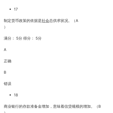
17
制定货币政策的依据是
社会
总供求状况。（A
）
满分： 5分 得分： 5分
A
正确
B
错误
18
商业银行的存款准备金增加，意味着信贷规模的增加。（B
）