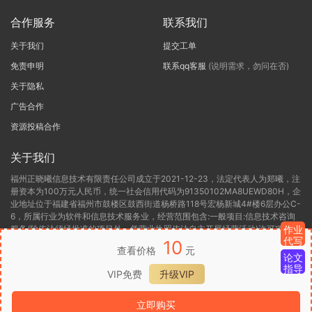
合作服务
联系我们
关于我们
提交工单
免责申明
联系qq客服
(说明需求，勿问在否)
关于隐私
广告合作
资源投稿合作
关于我们
福州正晓曦信息技术有限责任公司成立于2021-12-23，法定代表人为郑曦，注
册资本为100万元人民币，统一社会信用代码为91350102MA8UEWD80H，企
业地址位于福建省福州市鼓楼区鼓西街道杨桥路118号宏杨新城4#楼6层办公C-
6，所属行业为软件和信息技术服务业，经营范围包含:一般项目:信息技术咨询
服务(除依法须经批准的项目外，凭营业执照依法自主开展经营活动)许可项目:
作业
代写
第二类增值电信业务(依法须经批准的项目，经相关部门批准后方可开展经营活
10
查看价格
元
动，具体经营项目以相关部门批准文件或许可证件为准)。福州正晓曦信息技术
论文
有限责任公司目前的经营状态为存续(在营，开业、在册)。
指导
VIP免费
升级VIP
闽ICP备2022000306号-1
闽B2-20220416
闽公网安备 35012302000136
立即购买
号