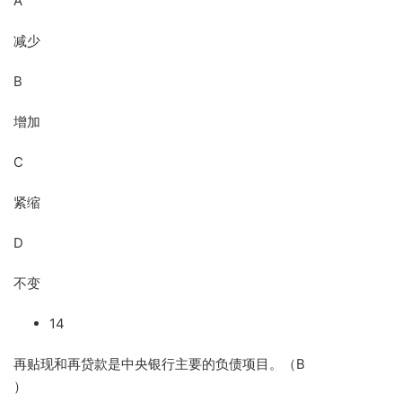
A
减少
B
增加
C
紧缩
D
不变
14
再贴现和再贷款是中央银行主要的负债项目。（B
）