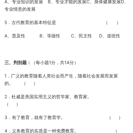
A、专业知识的发展
B
、专业才能的发展
C
、身体健康发展
D
、
专业情意的发展
5．古代教育的基本特征是
（
）
A、普及性
B
、等级性
C
、民主性
D
、道统性
三、判别题：
（每小题
1
分，共
14
分）
1．广义的教育随着人类社会而产生，随着社会发展而发展
的。
（
）
2．杜威是美国实用主义的哲学家、教育家。
（
）
3．有了教育，就有了教育学。
（
）
4．义务教育的实质是一种免费教育。
（