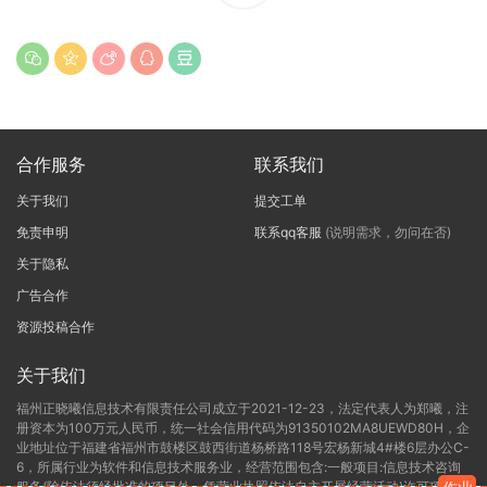
合作服务
联系我们
关于我们
提交工单
免责申明
联系qq客服
(说明需求，勿问在否)
关于隐私
广告合作
资源投稿合作
关于我们
福州正晓曦信息技术有限责任公司成立于2021-12-23，法定代表人为郑曦，注
册资本为100万元人民币，统一社会信用代码为91350102MA8UEWD80H，企
业地址位于福建省福州市鼓楼区鼓西街道杨桥路118号宏杨新城4#楼6层办公C-
6，所属行业为软件和信息技术服务业，经营范围包含:一般项目:信息技术咨询
服务(除依法须经批准的项目外，凭营业执照依法自主开展经营活动)许可项目: