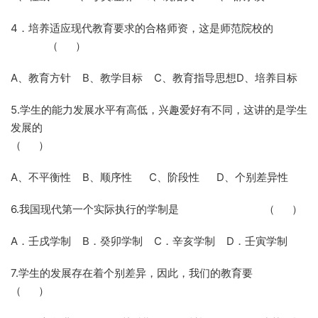
4．培养适应现代教育要求的合格师资，这是师范院校的
（
）
A、教育方针
B
、教学目标
C
、教育指导思想
D
、培养目标
5.学生的能力发展水平有高低，兴趣爱好有不同，这讲的是学生
发展的
（
）
A、不平衡性
B
、顺序性
C
、阶段性
D
、个别差异性
6.我国现代第一个实际执行的学制是
（
）
A．壬戌学制
B
．癸卯学制
C
．辛亥学制
D
．壬寅学制
7.学生的发展存在着个别差异，因此，我们的教育要
（
）