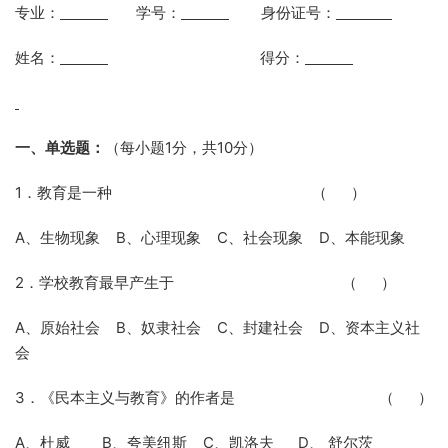
专业：
学号：
身份证号：
姓名：
得分：
一、单选题：
（每小题
1
分，共
10
分）
1．教育是一种
（
）
A、生物现象
B
、心理现象
C
、社会现象
D
、本能现象
2．学校教育最早产生于
（
）
A、原始社会
B
、奴隶社会
C
、封建社会
D
、资本主义社
会
3．《民本主义与教育》的作者是
（
）
A、杜威
B
、夸美纽斯
C
、凯洛夫
D
、 舒尔茨