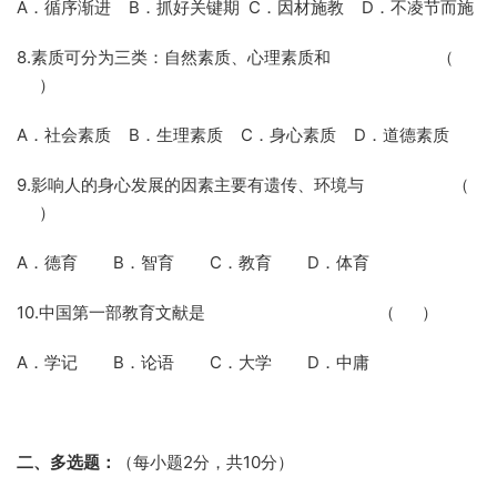
A．循序渐进
B
．抓好关键期
C
．因材施教
D
．不凌节而施
8.素质可分为三类：自然素质、心理素质和
（
）
A．社会素质
B
．生理素质
C
．身心素质
D
．道德素质
9.影响人的身心发展的因素主要有遗传、环境与
（
）
A．德育
B
．智育
C
．教育
D
．体育
10.中国第一部教育文献是
（
）
A．学记
B
．论语
C
．大学
D
．中庸
二、多选题：
（每小题
2
分，共
10
分）