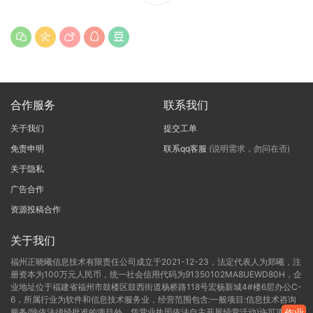
合作服务
联系我们
关于我们
提交工单
免责申明
联系qq客服
(说明需求，勿问在否)
关于隐私
广告合作
资源投稿合作
关于我们
福州正晓曦信息技术有限责任公司成立于2021-12-23，法定代表人为郑曦，注
册资本为100万元人民币，统一社会信用代码为91350102MA8UEWD80H，企
业地址位于福建省福州市鼓楼区鼓西街道杨桥路118号宏杨新城4#楼6层办公C-
6，所属行业为软件和信息技术服务业，经营范围包含:一般项目:信息技术咨询
服务(除依法须经批准的项目外，凭营业执照依法自主开展经营活动)许可项目:
作业