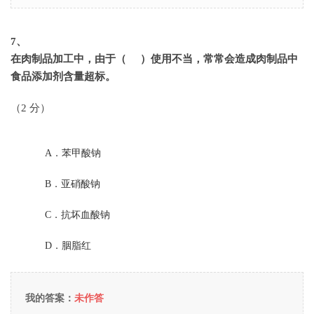
7
、
在肉制品加工中，由于（ ）使用不当，常常会造成肉制品中
食品添加剂含量超标。
（2 分）
A．
苯甲酸钠
B．
亚硝酸钠
C．
抗坏血酸钠
D．
胭脂红
我的答案：
未作答