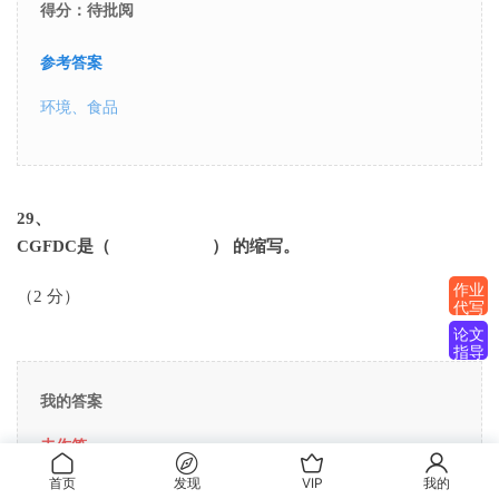
得分：待批阅
参考答案
环境、食品
29
、
CGFDC是（ ） 的缩写。
作业
（2 分）
代写
论文
指导
我的答案
未作答
首页
发现
VIP
我的