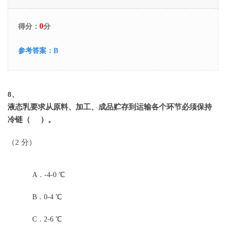
0
得分：
分
参考答案：
B
8
、
液态乳要求从原料、加工、成品贮存到运输各个环节必须保持
冷链（ ）。
（2 分）
A．
-4-0 ℃
B．
0-4 ℃
C．
2-6 ℃