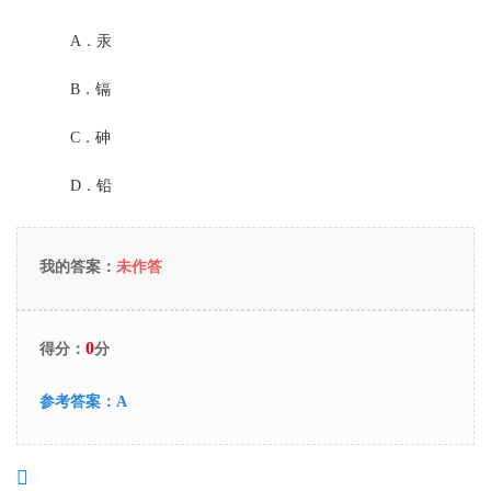
A．
汞
B．
镉
C．
砷
D．
铅
我的答案：
未作答
0
得分：
分
参考答案：
A