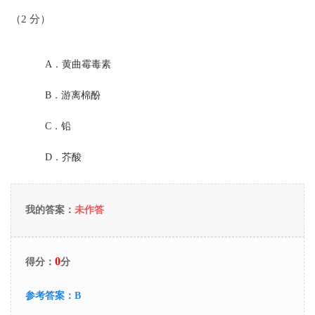
（2 分）
A．
黄曲霉毒素
B．
游离棉酚
C．
铅
D．
芥酸
我的答案：
未作答
0
得分：
分
参考答案：
B