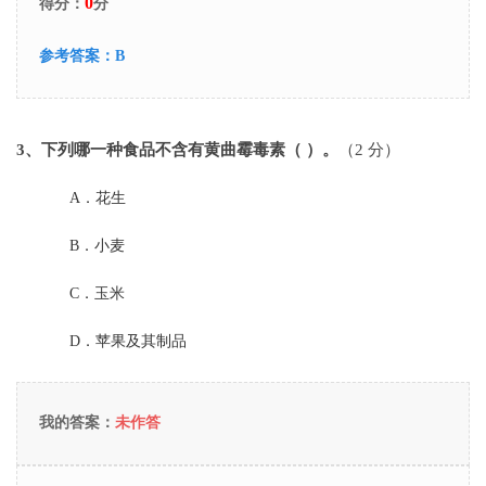
0
得分：
分
参考答案：
B
3
、下列哪一种食品不含有黄曲霉毒素（ ）。
（2 分）
A．
花生
B．
小麦
C．
玉米
D．
苹果及其制品
我的答案：
未作答