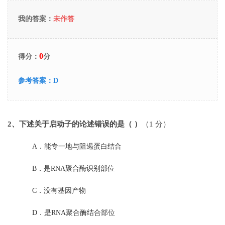
我的答案：
未作答
0
得分：
分
参考答案：
D
2
、下述关于启动子的论述错误的是（ ）
（1 分）
A．
能专一地与阻遏蛋白结合
B．
是RNA聚合酶识别部位
C．
没有基因产物
D．
是RNA聚合酶结合部位