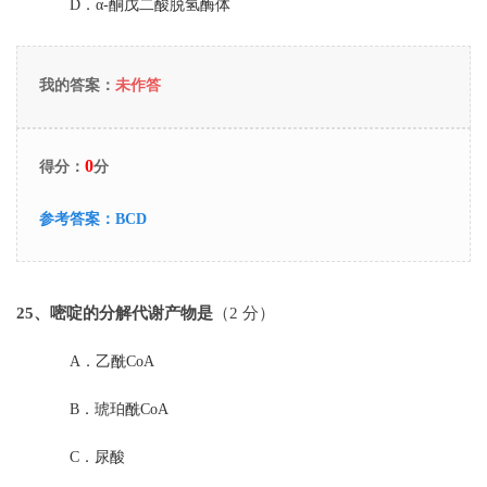
D．
α-酮戊二酸脱氢酶体
我的答案：
未作答
0
得分：
分
参考答案：
BCD
25
、嘧啶的分解代谢产物是
（2 分）
A．
乙酰CoA
B．
琥珀酰CoA
C．
尿酸