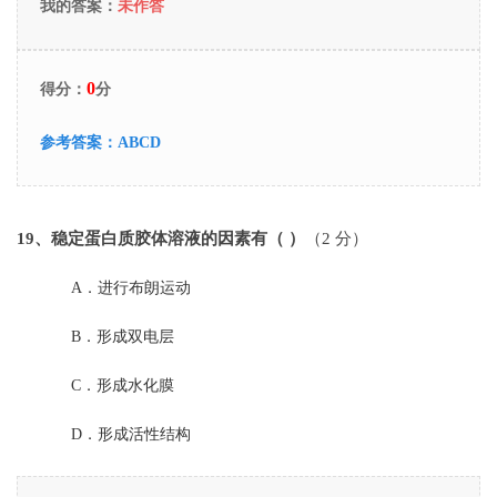
我的答案：
未作答
0
得分：
分
参考答案：
ABCD
19
、稳定蛋白质胶体溶液的因素有（ ）
（2 分）
A．
进行布朗运动
B．
形成双电层
C．
形成水化膜
D．
形成活性结构