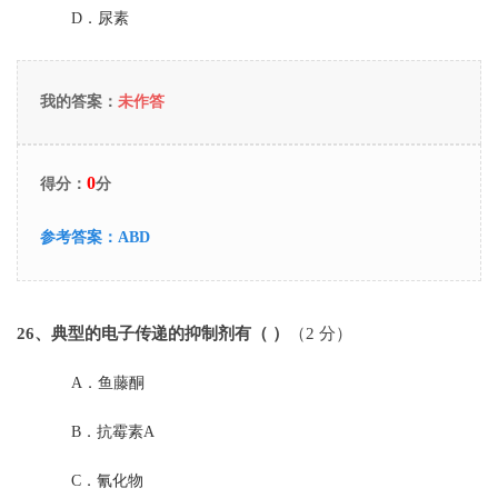
D．
尿素
我的答案：
未作答
0
得分：
分
参考答案：
ABD
26
、典型的电子传递的抑制剂有（ ）
（2 分）
A．
鱼藤酮
B．
抗霉素A
C．
氰化物