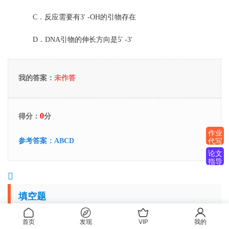
C．
反应需要有3′ -OH的引物存在
D．
DNA引物的伸长方向是5′ -3′
我的答案：
未作答
0
得分：
分
作业
代写
参考答案：
ABCD
论文
指导
填空题
首页
发现
VIP
我的