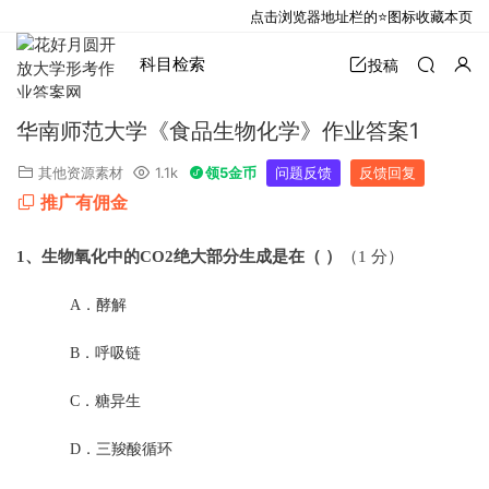
点击浏览器地址栏的⭐图标收藏本页
科目检索
投稿
华南师范大学《食品生物化学》作业答案1
其他资源素材
1.1k
领5金币
问题反馈
反馈回复
推广有佣金
1
、生物氧化中的CO2绝大部分生成是在（ ）
（1 分）
A．
酵解
B．
呼吸链
C．
糖异生
D．
三羧酸循环