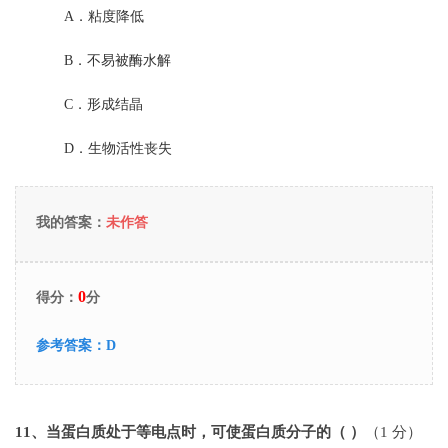
A．
粘度降低
B．
不易被酶水解
C．
形成结晶
D．
生物活性丧失
我的答案：
未作答
0
得分：
分
参考答案：
D
11
、当蛋白质处于等电点时，可使蛋白质分子的（ ）
（1 分）