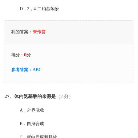
D．
2，4-二硝基苯酚
我的答案：
未作答
0
得分：
分
参考答案：
ABC
27
、体内氨基酸的来源是
（2 分）
A．
外界吸收
B．
自身合成
C．
蛋白质更新释放