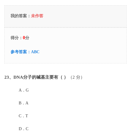
我的答案：
未作答
0
得分：
分
参考答案：
ABC
23
、DNA分子的碱基主要有（ ）
（2 分）
A．
G
B．
A
C．
T
D．
C