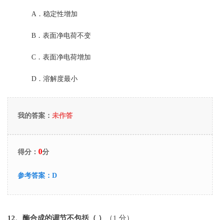
A．
稳定性增加
B．
表面净电荷不变
C．
表面净电荷增加
D．
溶解度最小
我的答案：
未作答
0
得分：
分
参考答案：
D
12
、酶合成的调节不包括（ ）
（1 分）