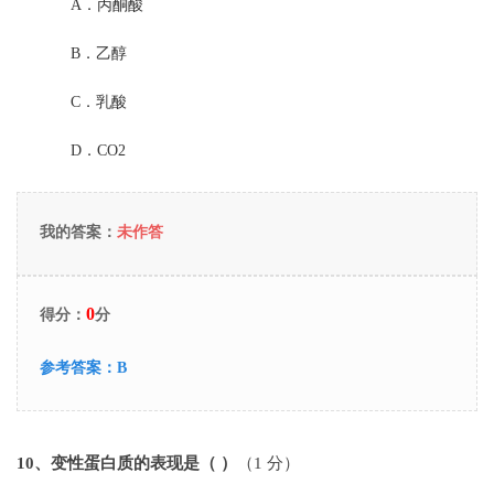
A．
丙酮酸
B．
乙醇
C．
乳酸
D．
CO2
我的答案：
未作答
0
得分：
分
参考答案：
B
10
、变性蛋白质的表现是（ ）
（1 分）