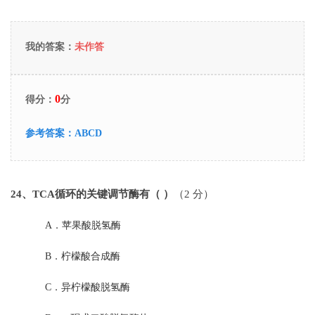
我的答案：
未作答
0
得分：
分
参考答案：
ABCD
24
、TCA循环的关键调节酶有（ ）
（2 分）
A．
苹果酸脱氢酶
B．
柠檬酸合成酶
C．
异柠檬酸脱氢酶