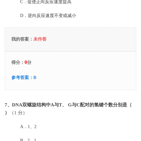
C．
促使正向反应速度提高
D．
逆向反应速度不变或减小
我的答案：
未作答
0
得分：
分
参考答案：
B
7
、DNA双螺旋结构中A与T、 G与C配对的氢键个数分别是（
）
（1 分）
A．
1、2
B．
2、1