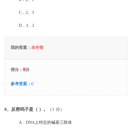
C．
2、3
D．
3、2
我的答案：
未作答
0
得分：
分
参考答案：
C
8
、反密码子是（ ）。
（1 分）
A．
DNA上特定的碱基三联体