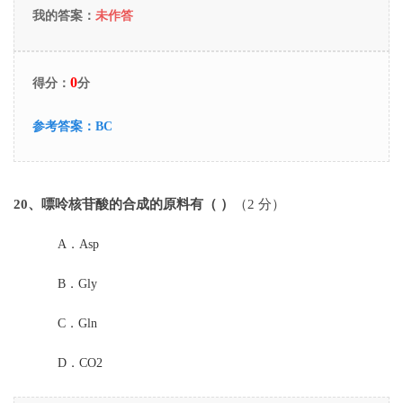
我的答案：
未作答
0
得分：
分
参考答案：
BC
20
、嘌呤核苷酸的合成的原料有（ ）
（2 分）
A．
Asp
B．
Gly
C．
Gln
D．
CO2