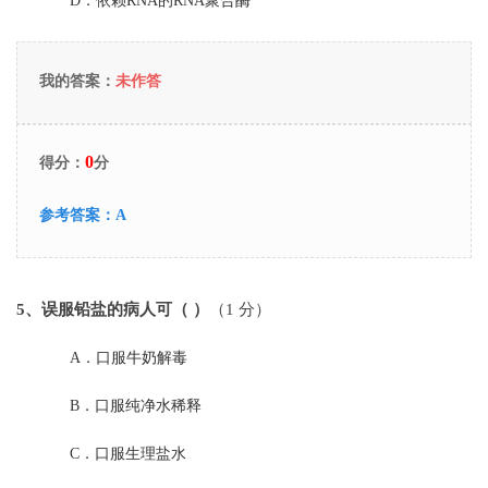
D．
依赖RNA的RNA聚合酶
我的答案：
未作答
0
得分：
分
参考答案：
A
5
、误服铅盐的病人可（ ）
（1 分）
A．
口服牛奶解毒
B．
口服纯净水稀释
C．
口服生理盐水