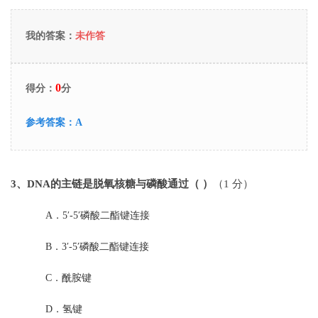
我的答案：
未作答
0
得分：
分
参考答案：
A
3
、DNA的主链是脱氧核糖与磷酸通过（ ）
（1 分）
A．
5′-5′磷酸二酯键连接
B．
3′-5′磷酸二酯键连接
C．
酰胺键
D．
氢键