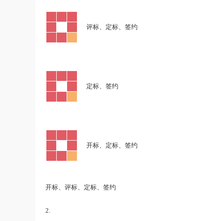
《行测》真题(下半年）答案及解析
游客
下载了资源
2019年420联考《行
11小时前
测》真题（河南县级以上）答案及解析
·
评标、定标、签约
·
定标、签约
·
开标、定标、签约
开标、评标、定标、签约
2.