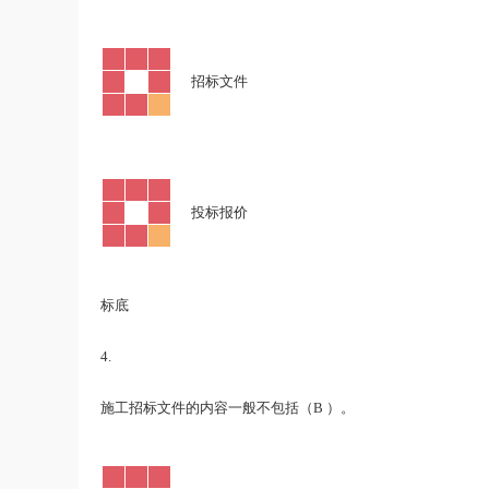
·
招标文件
·
投标报价
标底
4.
B
施工招标文件的内容一般不包括（
）。