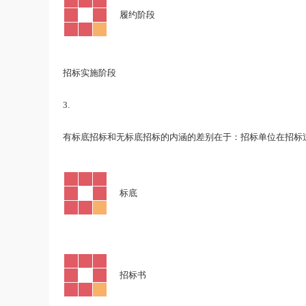
·
履约阶段
招标实施阶段
3.
有标底招标和无标底招标的内涵的差别在于：招标单位在招标
·
标底
·
招标书