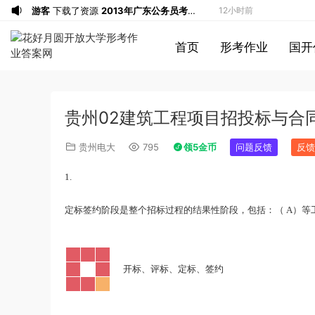
游客
下载了资源
2013年广东公务员考试
12小时前
《行测》三卷答案及解析
游客
下载了资源
2015年黑龙江公务员考
12小时前
首页
形考作业
国开
试《申论》及参考答案（公检法B）
u*******
签到打卡，获得1元奖励
14小时前
u*******
签到打卡，获得1元奖励
15小时前
u*******
签到打卡，获得1元奖励
16小时前
贵州02建筑工程项目招投标与合同
游客
下载了资源
2009年黑龙江省申论
17小时前
（A卷）真题及参考答案
游客
下载了资源
2017年422公务员联考
1小时前
贵州电大
795
领5金币
问题反馈
反馈
《行测》真题（福建卷）答案及解析 (1)
游客
下载了资源
2013年广东公务员考试
3小时前
1.
《行测》三卷答案及解析
游客
下载了资源
2019年浙江公务员考试
4小时前
《申论》真题（B卷）及参考答案
游客
下载了资源
2015年黑龙江公务员考
6小时前
A
定标签约阶段是整个招标过程的结果性阶段，包括：（
）等
试《行测》卷答案及解析
游客
下载了资源
2020年1011新疆公务员
6小时前
考试《行测》真题参考答案及解析
游客
下载了资源
2020年0822贵州公务
7小时前
员考试《行测》真题参考答案及解析
游客
下载了资源
坐立不安的僵尸钥匙扣
8小时前
·
开标、评标、定标、签约
3d打印图纸
游客
下载了资源
2009年广东公务员考试
10小时前
《行测》真题答案及解析
游客
下载了资源
2004年广东公务员考试
10小时前