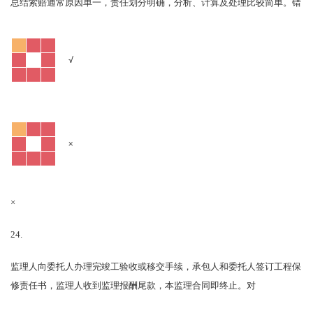
错
总结索赔通常原因单一，责任划分明确，分析、计算及处理比较简单。
√
×
×
24.
监理人向委托人办理完竣工验收或移交手续，承包人和委托人签订工程保
对
修责任书，监理人收到监理报酬尾款，本监理合同即终止。