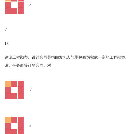
×
√
18.
建设工程勘察、设计合同是指由发包人与承包商为完成一定的工程勘察、
对
设计任务而签订的合同。
√
×