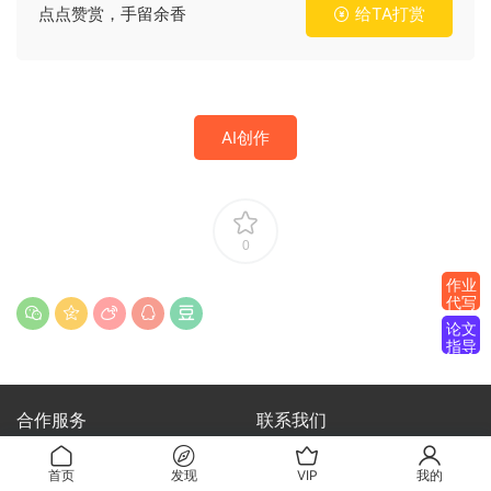
点点赞赏，手留余香
给TA打赏
AI创作
0
作业
代写
论文
指导
合作服务
联系我们
关于我们
提交工单
首页
发现
VIP
我的
免责申明
联系qq客服
(说明需求，勿问在否)