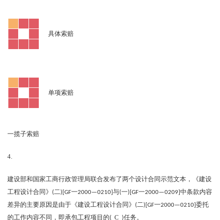
具体索赔
单项索赔
一揽子索赔
4.
建设部和国家工商行政管理局联合发布了两个设计合同示范文本，《建设
工程设计合同》
(
二
)[GF
一
2000—0210]
与
(
一
)[GF
一
2000—0209]
中条款内容
差异的主要原因是由于《建设工程设计合同》
(
二
)[GF
一
2000—0210]
委托
C
的工作内容不同，即承包工程项目的
(
)
任务。