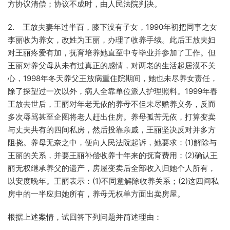
方协议清偿；协议不成时，由人民法院判决。
2. 王放夫妻年过半百，膝下没有子女，1990年初把同事之女
李丽收为养女，改姓为王丽，办理了收养手续。此后王放夫妇
对王丽疼爱有加，抚育培养她直至中专毕业并参加了工作。但
王丽对养父母从未有过真正的感情，对两老的生活起居漠不关
心，1998年冬天养父王放病重住院期间，她也未尽养女责任，
除了探望过一次以外，病人全靠单位派人护理照料。1999年春
王放去世后，王丽对年老无依的养母不但未尽赡养义务，反而
多次辱骂甚至企图将老人赶出住房。养母孤苦无依，打算变卖
与丈夫共有的四间私房，然后投靠亲戚，王丽坚决反对并多方
阻挠。养母无奈之中，便向人民法院起诉，她要求：(1)解除与
王丽的关系，并要王丽补偿收养十年来的抚育费用；(2)确认王
丽无权继承养父的遗产，房屋变卖后全部收入归她个人所有，
以安度晚年。王丽表示：(1)不同意解除收养关系；(2)这四间私
房中的一半应归她所有，养母无权单方面出卖房屋。
根据上述案情，试回答下列问题并简述理由：