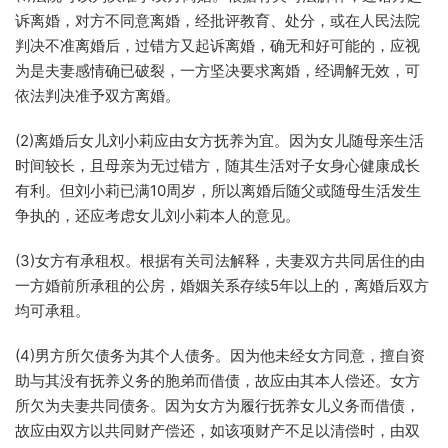
诉离婚，对方不同意离婚，经批评教育、处分，或在人民法院
判决不准离婚后，过错方又起诉离婚，确无和好可能的，应视
为是夫妻感情确已破裂，一方坚决要求离婚，经调解无效，可
依法判决准予双方离婚。
(2)离婚后女儿刘小莉应由女方抚养为宜。因为女儿随母亲生活
时间较长，且母亲为无过错方，随其生活对子女身心健康成长
有利。但刘小莉已满10周岁，所以离婚后随父或随母生活发生
争执的，还应考虑女儿刘小莉本人的意见。
(3)女方有承租权。根据有关司法解释，夫妻双方共同居住的由
一方婚前所承租的公房，婚姻关系存续5年以上的，离婚后双方
均可承租。
(4)男方所欠债务为其个人债务。因为他未经女方同意，擅自资
助与其没有抚养义务的胞弟而借债，故应由其本人偿还。女方
所欠为夫妻共同债务。因为女方为履行抚养女儿义务而借债，
故应由双方以共同财产偿还，如该项财产不足以清偿时，由双