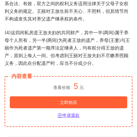
系合法、有效，双方之间的权利义务适用法律关于父母子女权
利义务的规定。王丽对王放生前不关心、不照料，但其情节尚
不构成丧失其对养父遗产继承权的条件。
(4)这四间私房是王放夫妇的共同财产，其中一半(两间)属于养
母个人所有，另一半(两间)为死者王放的遗产，养母(王妻)与王
丽作为死者遗产第一顺序法定继承人，均有权分得王放的遗
产，原则上每人一间。但考虑到王丽对王放夫妇不尽赡养照顾
义务，因此在分配遗产时，应当不分或少分。
内容查看
5
查看价格
元
立即购买
申请退款