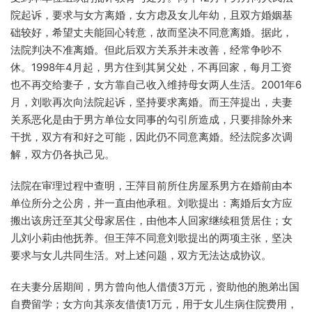
院起诉，要求与女方离婚，女方虑及女儿年幼，且双方婚姻基
础较好，希望丈夫能回心转意，故而坚决不同意离婚。据此，
法院判决不准离婚。但此后双方关系并未改善，经常争吵不
休。1998年4月起，男方住到其舅父处，不再回家，每月工资
也不再交给妻子，女方靠自己收入维持母女两人生活。2001年6
月，刘歌再次向法院起诉，坚持要求离婚。而王萍提出，夫妻
关系恶化是由于男方单位女同事的勾引所造成，只要排除外来
干扰，双方有和好之可能，因此仍不同意离婚。经法院多次调
解，双方仍各执己见。
法院在审理过程中查明，王萍目前所住房屋系男方在婚前由本
单位所分之公房，并一直由他承租。刘歌提出：离婚后女方应
搬出该房迁至其父母家居住，由他本人回家继续租赁居住；女
儿刘小莉由他抚养。但王萍不同意刘歌提出的两项主张，坚决
要求与女儿共同生活。对上述问题，双方无法达成协议。
在夫妻分居期间，男方曾向他人借债3万元，资助他的胞弟出国
自费留学；女方向其亲友借债1万元，用于女儿生病住院费用，