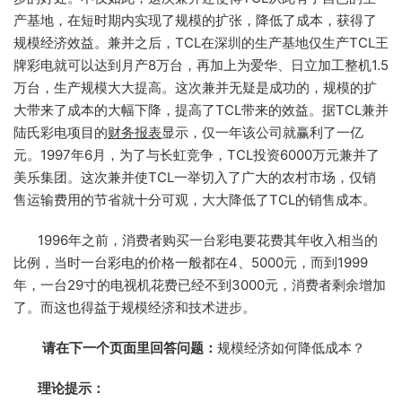
产基地，在短时期内实现了规模的扩张，降低了成本，获得了
规模经济效益。兼并之后，TCL在深圳的生产基地仅生产TCL王
牌彩电就可以达到月产8万台，再加上为爱华、日立加工整机1.5
万台，生产规模大大提高。这次兼并无疑是成功的，规模的扩
大带来了成本的大幅下降，提高了TCL带来的效益。据TCL兼并
陆氏彩电项目的
财务报表
显示，仅一年该公司就赢利了一亿
元。1997年6月，为了与长虹竞争，TCL投资6000万元兼并了
美乐集团。这次兼并使TCL一举切入了广大的农村市场，仅销
售运输费用的节省就十分可观，大大降低了TCL的销售成本。
1996年之前，消费者购买一台彩电要花费其年收入相当的
比例，当时一台彩电的价格一般都在4、5000元，而到1999
年，一台29寸的电视机花费已经不到3000元，消费者剩余增加
了。而这也得益于规模经济和技术进步。
请在下一个页面里回答问题：
规模经济如何降低成本？
理论提示：