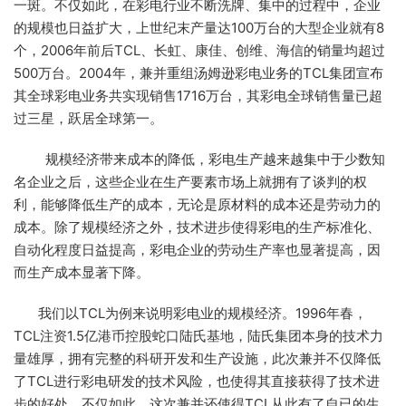
一斑。不仅如此，在彩电行业不断洗牌、集中的过程中，企业
的规模也日益扩大，上世纪末产量达100万台的大型企业就有8
个，2006年前后TCL、长虹、康佳、创维、海信的销量均超过
500万台。2004年，兼并重组汤姆逊彩电业务的TCL集团宣布
其全球彩电业务共实现销售1716万台，其彩电全球销售量已超
过三星，跃居全球第一。
规模经济带来成本的降低，彩电生产越来越集中于少数知
名企业之后，这些企业在生产要素市场上就拥有了谈判的权
利，能够降低生产的成本，无论是原材料的成本还是劳动力的
成本。除了规模经济之外，技术进步使得彩电的生产标准化、
自动化程度日益提高，彩电企业的劳动生产率也显著提高，因
而生产成本显著下降。
我们以TCL为例来说明彩电业的规模经济。1996年春，
TCL注资1.5亿港币控股蛇口陆氏基地，陆氏集团本身的技术力
量雄厚，拥有完整的科研开发和生产设施，此次兼并不仅降低
了TCL进行彩电研发的技术风险，也使得其直接获得了技术进
步的好处。不仅如此，这次兼并还使得TCL从此有了自已的生