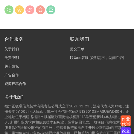
合作服务
联系我们
关于我们
提交工单
免责申明
联系qq客服
(说明需求，勿问在否)
关于隐私
广告合作
资源投稿合作
关于我们
福州正晓曦信息技术有限责任公司成立于2021-12-23，法定代表人为郑曦，注
册资本为100万元人民币，统一社会信用代码为91350102MA8UEWD80H，企
业地址位于福建省福州市鼓楼区鼓西街道杨桥路118号宏杨新城4#楼6层办公C-
作业
6，所属行业为软件和信息技术服务业，经营范围包含:一般项目:信息技术咨询
代写
服务(除依法须经批准的项目外，凭营业执照依法自主开展经营活动)许可项目:
论文
第二类增值电信业务(依法须经批准的项目，经相关部门批准后方可开展经营活