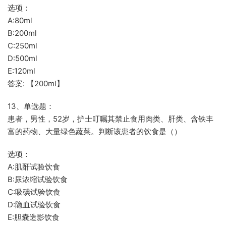
选项：
A:80ml
B:200ml
C:250ml
D:500ml
E:120ml
答案: 【200ml】
13、单选题：
患者，男性，52岁，护士叮嘱其禁止食用肉类、肝类、含铁丰
富的药物、大量绿色蔬菜。判断该患者的饮食是（）
选项：
A:肌酐试验饮食
B:尿浓缩试验饮食
C:吸碘试验饮食
D:隐血试验饮食
E:胆囊造影饮食