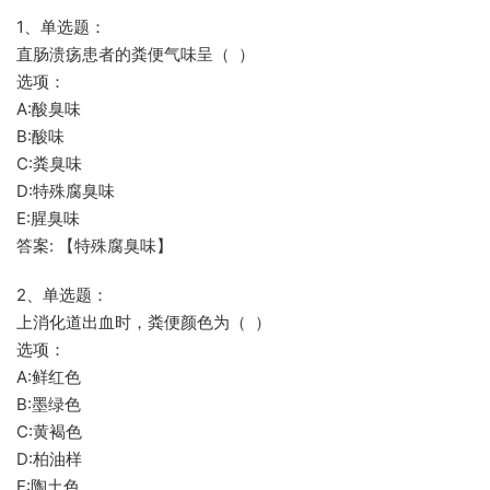
1、单选题：
直肠溃疡患者的粪便气味呈（ ）
选项：
A:酸臭味
B:酸味
C:粪臭味
D:特殊腐臭味
E:腥臭味
答案: 【特殊腐臭味】
2、单选题：
上消化道出血时，粪便颜色为（ ）
选项：
A:鲜红色
B:墨绿色
C:黄褐色
D:柏油样
E:陶土色