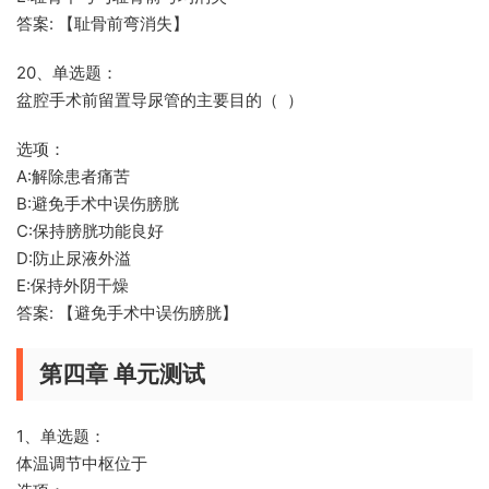
答案: 【耻骨前弯消失】
20、单选题：
盆腔手术前留置导尿管的主要目的（ ）
选项：
A:解除患者痛苦
B:避免手术中误伤膀胱
C:保持膀胱功能良好
D:防止尿液外溢
E:保持外阴干燥
答案: 【避免手术中误伤膀胱】
第四章 单元测试
1、单选题：
体温调节中枢位于