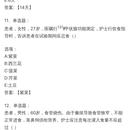
E:6天
答案: 【14天】
11、单选题：
131
患者，女性，27岁，医嘱行
I
甲状腺功能测定，护士行饮食指
导时，告诉患者在试验期间应忌食（）
选项：
A:紫菜
B:西兰花
C:菠菜
D:芹菜
E:土豆
答案: 【紫菜】
12、单选题：
患者，男性，60岁，食管烧伤。由于瘢痕导致食管狭窄，不能
正常进食，靠鼻饲供给营养。护士应注意每次灌入食量不应超
过（ ）