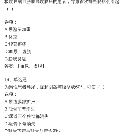
极度衰弱且膀胱高度膨胀的患者，导尿首次排空膀胱会引起
（ ）
选项：
A:尿潴留加重
B:休克
C:腹部疼痛
D:血尿、虚脱
E:膀胱炎症
答案: 【血尿、虚脱】
19、单选题：
为男性患者导尿，提起阴茎与腹壁成60°，可使（ ）
选项：
A:尿道膜部扩张
B:耻骨前弯消失
C:尿道三个狭窄都消失
D:耻骨下弯消失
E:耻骨下弯与耻骨前弯均消失