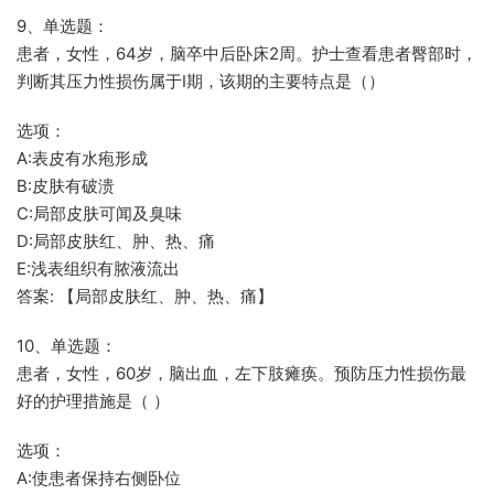
9、单选题：
患者，女性，64岁，脑卒中后卧床2周。护士查看患者臀部时，
判断其压力性损伤属于Ⅰ期，该期的主要特点是（）
选项：
A:表皮有水疱形成
B:皮肤有破溃
C:局部皮肤可闻及臭味
D:局部皮肤红、肿、热、痛
E:浅表组织有脓液流出
答案: 【局部皮肤红、肿、热、痛】
10、单选题：
患者，女性，60岁，脑出血，左下肢瘫痪。预防压力性损伤最
好的护理措施是（ ）
选项：
A:使患者保持右侧卧位