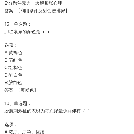
E:分散注意力，缓解紧张心理
答案: 【利用条件反射促进排尿】
15、单选题：
胆红素尿的颜色是（ ）
选项：
A:黄褐色
B:暗红色
C:红棕色
D:乳白色
E:脓白色
答案: 【黄褐色】
16、单选题：
膀胱刺激征的表现为每次尿量少并伴有（ ）
选项：
A:脓尿、尿急、尿痛