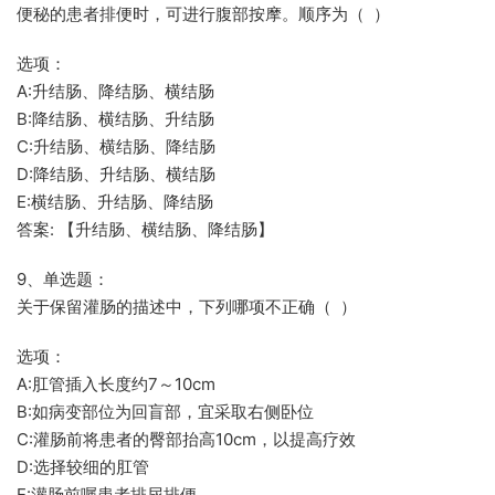
便秘的患者排便时，可进行腹部按摩。顺序为（ ）
选项：
A:升结肠、降结肠、横结肠
B:降结肠、横结肠、升结肠
C:升结肠、横结肠、降结肠
D:降结肠、升结肠、横结肠
E:横结肠、升结肠、降结肠
答案: 【升结肠、横结肠、降结肠】
9、单选题：
关于保留灌肠的描述中，下列哪项不正确（ ）
选项：
A:肛管插入长度约7～10cm
B:如病变部位为回盲部，宜采取右侧卧位
C:灌肠前将患者的臀部抬高10cm，以提高疗效
D:选择较细的肛管
E:灌肠前嘱患者排尿排便