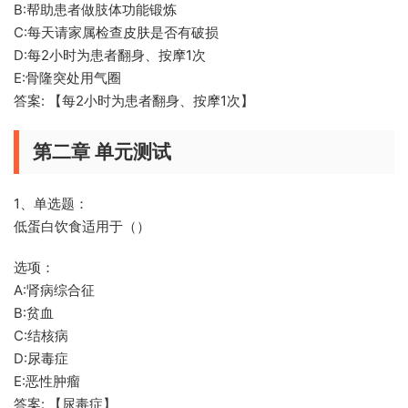
B:帮助患者做肢体功能锻炼
C:每天请家属检查皮肤是否有破损
D:每2小时为患者翻身、按摩1次
E:骨隆突处用气圈
答案: 【每2小时为患者翻身、按摩1次】
第二章 单元测试
1、单选题：
低蛋白饮食适用于（）
选项：
A:肾病综合征
B:贫血
C:结核病
D:尿毒症
E:恶性肿瘤
答案: 【尿毒症】