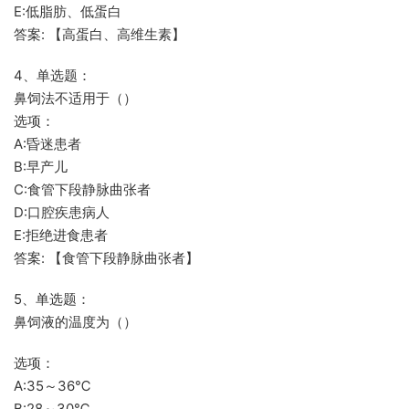
E:低脂肪、低蛋白
答案: 【高蛋白、高维生素】
4、单选题：
鼻饲法不适用于（）
选项：
A:昏迷患者
B:早产儿
C:食管下段静脉曲张者
D:口腔疾患病人
E:拒绝进食患者
答案: 【食管下段静脉曲张者】
5、单选题：
鼻饲液的温度为（）
选项：
A:35～36℃
B:28～30℃