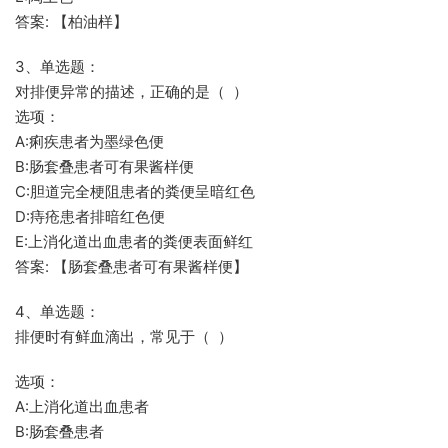
答案: 【柏油样】
3、单选题：
对排便异常的描述，正确的是（ ）
选项：
A:痢疾患者为墨绿色便
B:肠套叠患者可有果酱样便
C:胆道完全梗阻患者的粪便呈暗红色
D:痔疮患者排暗红色便
E:上消化道出血患者的粪便表面鲜红
答案: 【肠套叠患者可有果酱样便】
4、单选题：
排便时有鲜血滴出，常见于（ ）
选项：
A:上消化道出血患者
B:肠套叠患者