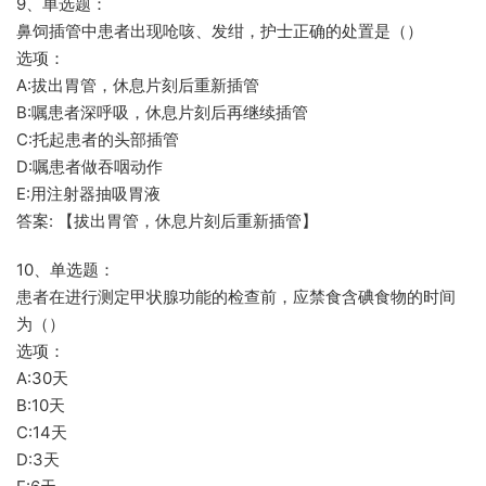
9、单选题：
鼻饲插管中患者出现呛咳、发绀，护士正确的处置是（）
选项：
A:拔出胃管，休息片刻后重新插管
B:嘱患者深呼吸，休息片刻后再继续插管
C:托起患者的头部插管
D:嘱患者做吞咽动作
E:用注射器抽吸胃液
答案: 【拔出胃管，休息片刻后重新插管】
10、单选题：
患者在进行测定甲状腺功能的检查前，应禁食含碘食物的时间
为（）
选项：
A:30天
B:10天
C:14天
D:3天