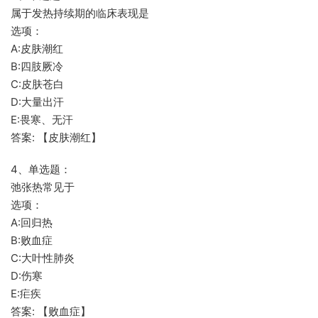
属于发热持续期的临床表现是
选项：
A:皮肤潮红
B:四肢厥冷
C:皮肤苍白
D:大量出汗
E:畏寒、无汗
答案: 【皮肤潮红】
4、单选题：
弛张热常见于
选项：
A:回归热
B:败血症
C:大叶性肺炎
D:伤寒
E:疟疾
答案: 【败血症】