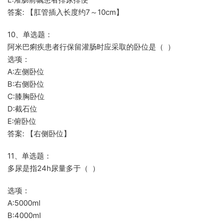
答案: 【肛管插入长度约7～10cm】
10、单选题：
阿米巴痢疾患者行保留灌肠时应采取的卧位是（ ）
选项：
A:左侧卧位
B:右侧卧位
C:膝胸卧位
D:截石位
E:俯卧位
答案: 【右侧卧位】
11、单选题：
多尿是指24h尿量多于（ ）
选项：
A:5000ml
B:4000ml