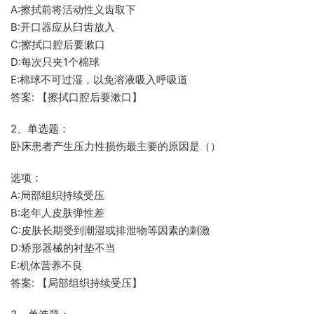
A:擦拭前将活动性义齿取下
B:开口器应从臼齿放入
C:擦拭口腔后要漱口
D:每次只夹1个棉球
E:棉球不可过湿，以免溶液吸入呼吸道
答案: 【擦拭口腔后要漱口】
2、单选题：
卧床患者产生压力性损伤最主要的原因是（）
选项：
A:局部组织持续受压
B:老年人皮肤弹性差
C:皮肤长期受到潮湿或排泄物等因素的刺激
D:矫形器械的衬垫不当
E:机体营养不良
答案: 【局部组织持续受压】