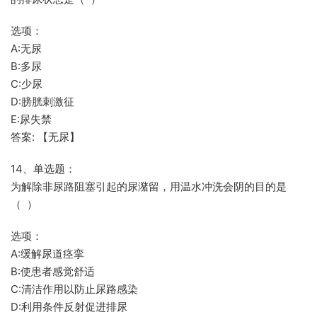
选项：
A:无尿
B:多尿
C:少尿
D:膀胱刺激征
E:尿失禁
答案: 【无尿】
14、单选题：
为解除非尿路阻塞引起的尿潴留，用温水冲洗会阴的目的是
（ ）
选项：
A:缓解尿道痉挛
B:使患者感觉舒适
C:清洁作用以防止尿路感染
D:利用条件反射促进排尿