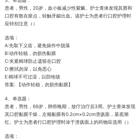
3、单选题：
患者，男性，20岁，血小板减少性紫癜。护士查体发现其唇和
口腔有散在瘀点，轻触牙龈出血。该护士为患者行口腔护理时
应特别注意（）
选项：
A:先取下义齿，避免操作中脱落
B:动作轻稳，勿损伤黏膜
C:夹紧棉球防止遗留在口腔
D:擦拭勿深，以免恶心
E:棉球不可过湿，以防呛咳
答案: 【动作轻稳，勿损伤黏膜】
4、单选题：
患者，男性，69岁，肺癌晚期，放疗治疗后3周。护士查体发现
其口腔黏膜干燥，左颊黏膜有0.2cm×0.2cm溃疡面，基底潮
红。护士为患者行口腔护理时涂于溃疡面上的药物应选用（）
选项：