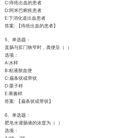
C:痔疮出血的患者
D:阿米巴痢疾患者
E:下消化道出血患者
答案: 【痔疮出血的患者】
5、单选题：
直肠与肛门狭窄时，粪便呈（ ）
选项：
A:水样
B:粘液脓血便
C:扁条状或带状
D:栗子样
E:果酱样
答案: 【扁条状或带状】
6、单选题：
肥皂水灌肠液的浓度为（ ）
选项：