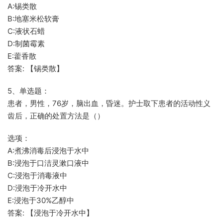
A:锡类散
B:地塞米松软膏
C:液状石蜡
D:制菌霉素
E:藿香散
答案: 【锡类散】
5、单选题：
患者，男性，76岁，脑出血，昏迷。护士取下患者的活动性义
齿后，正确的处置方法是（）
选项：
A:煮沸消毒后浸泡于水中
B:浸泡于口洁灵漱口液中
C:浸泡于消毒液中
D:浸泡于冷开水中
E:浸泡于30%乙醇中
答案: 【浸泡于冷开水中】