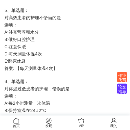
5、单选题：
对高热患者的护理不恰当的是
选项：
A:补充营养和水分
B:做好口腔护理
C:注意保暖
D:每天测量体温4次
E:卧床休息
答案: 【每天测量体温4次】
作业
代写
6、单选题：
论文
对体温过低患者的护理，错误的是
指导
选项：
A:每2小时测量一次体温
B:保持室温在24±2℃
C:室内避免有对流的冷空气
D:给予电热毯加温或热水袋热敷
首页
发现
VIP
我的