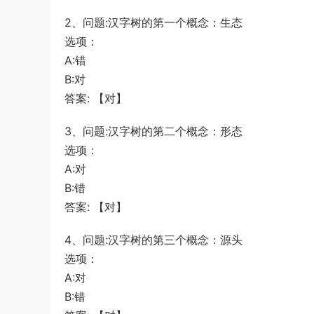
测》真题（河南县级以上）答案及解析
游客
下载了资源
2013年广东公务员考试
3小时前
2、问题:汉字树的第一个概念：生态
《行测》三卷答案及解析
选项：
A:错
B:对
答案: 【对】
3、问题:汉字树的第二个概念：形态
选项：
A:对
B:错
答案: 【对】
4、问题:汉字树的第三个概念：源头
选项：
A:对
B:错