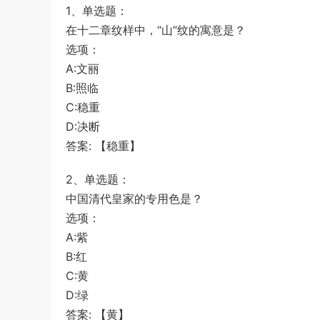
1、单选题：
在十二章纹样中，“山”纹的寓意是？
选项：
A:文丽
B:照临
C:稳重
D:决断
答案: 【稳重】
2、单选题：
中国清代皇家的专用色是？
选项：
A:紫
B:红
C:黄
D:绿
答案: 【黄】