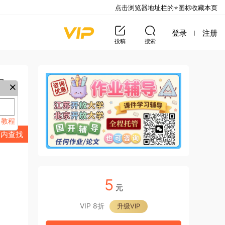
点击浏览器地址栏的⭐图标收藏本页
登录
注册
投稿
搜索
案
教程
来
页内查找
5
元
VIP 8折
升级VIP