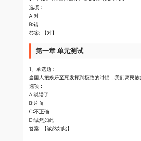
选项：
A:对
B:错
答案: 【对】
第一章 单元测试
1、单选题：
当国人把娱乐至死发挥到极致的时候，我们离民族
选项：
A:说错了
B:片面
C:不正确
D:诚然如此
答案: 【诚然如此】