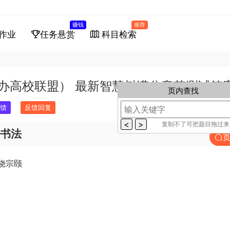
赚钱
推荐
作业
任务悬赏
科目检索
民办高校联盟） 最新智慧树满分章节测试答
页内查找
馈
反馈回复
复制不了可把题目拖过
国书法
饶宗颐