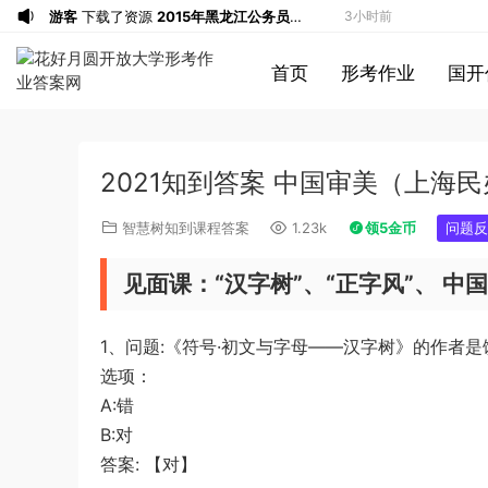
游客
下载了资源
2015年黑龙江公务员考
3小时前
试《申论》及参考答案（公检法B）
u*******
签到打卡，获得1元奖励
5小时前
首页
形考作业
国开
u*******
签到打卡，获得1元奖励
6小时前
u*******
签到打卡，获得1元奖励
7小时前
游客
下载了资源
2009年黑龙江省申论
7小时前
2021知到答案 中国审美（上海
（A卷）真题及参考答案
u*******
签到打卡，获得1元奖励
8小时前
u*******
签到打卡，获得1元奖励
8小时前
智慧树知到课程答案
1.23k
领5金币
问题反
游客
下载了资源
2019年广东公务员考试
8小时前
《行测》真题（县级）答案及解析
u*******
签到打卡，获得1元奖励
9小时前
见面课：“汉字树”、“正字风”、 中
游客
下载了资源
2016年0423浙江公务
11小时前
员考试《行测》真题（A卷）参考答案及
游客
下载了资源
2016年重庆市公务员考
11小时前
1、问题:《符号·初文与字母——汉字树》的作者是
选项：
解析
试《行测》真题（下半年卷）答案及解析
游客
下载了资源
2021年公务员多省联考
14小时前
A:错
《申论》题（河南乡镇卷）及参考答案
游客
下载了资源
2009年广东公务员考试
40分钟前
B:对
《行测》真题答案及解析
游客
下载了资源
2004年广东公务员考试
47分钟前
答案: 【对】
《行测》真题(下半年）答案及解析
游客
下载了资源
2019年420联考《行
2小时前