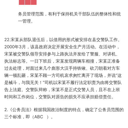
务员管理范围，有利于保持机关干部队伍的整体性和统
一管理。
22.宋某从部队退伍后，以借用的形式被安排在县交警队工作。
2000年3月，该县政府决定开展安全生产月活动。在活动中，
宋某被交警队领导安排参与上路执法并发给了警服、对讲机、
执法标志等。一日下班后，宋某发现两辆车相撞，宋某正准备
过去处理，对面过来几个彪形大汉手持铁锹、砍刀朝着对方车
辆一顿乱砸，宋某不顾一方司机哀求匆忙离开了现场，并说“这
是械斗，与我无关！”司机以宋某不履行法定职责为由将交警队
告上法庭。交警队辩称，宋某不是正式交警人员，且不在上班
时间和工作岗位，交警队对原告的损失不应承担赔偿责任。
2.《公务员法》根据我国政治制度的特点，确定了公务员范围的
三个标准，即（ABC ）。