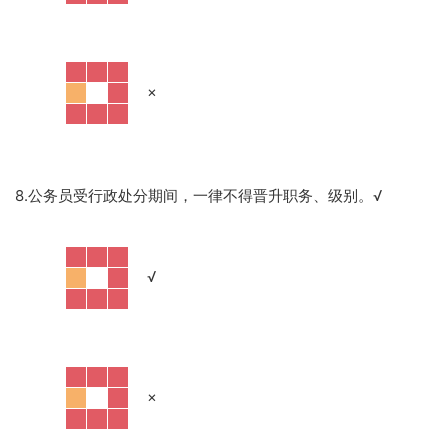
·
×
8.公务员受行政处分期间，一律不得晋升职务、级别。
√
·
√
·
×