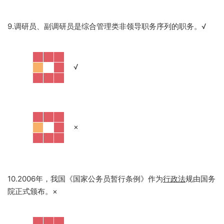
9.调研员、副调研员是综合管理类非领导职务序列的职务。
√
·
√
·
×
10.2006年，我国《国家公务员暂行条例》作为
行政法
规由国务
院正式颁布。
×