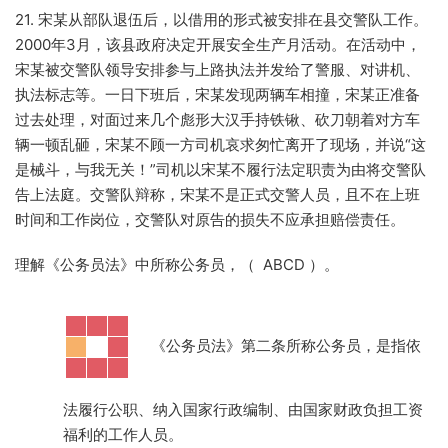
21. 宋某从部队退伍后，以借用的形式被安排在县交警队工作。
2000年3月，该县政府决定开展安全生产月活动。在活动中，
宋某被交警队领导安排参与上路执法并发给了警服、对讲机、
执法标志等。一日下班后，宋某发现两辆车相撞，宋某正准备
过去处理，对面过来几个彪形大汉手持铁锹、砍刀朝着对方车
辆一顿乱砸，宋某不顾一方司机哀求匆忙离开了现场，并说“这
是械斗，与我无关！”司机以宋某不履行法定职责为由将交警队
告上法庭。交警队辩称，宋某不是正式交警人员，且不在上班
时间和工作岗位，交警队对原告的损失不应承担赔偿责任。
理解《公务员法》中所称公务员，（ ABCD ）。
·
《公务员法》第二条所称公务员，是指依
法履行公职、纳入国家行政编制、由国家财政负担工资
福利的工作人员。