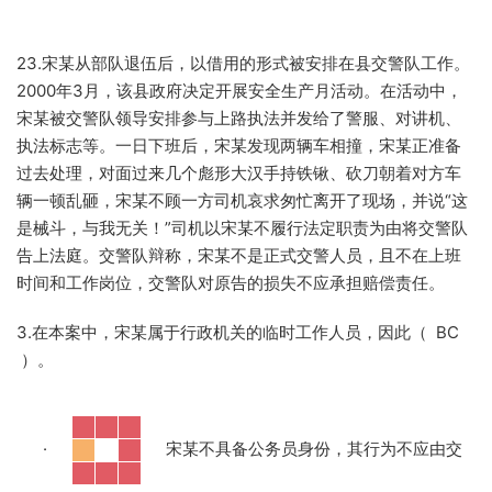
23.宋某从部队退伍后，以借用的形式被安排在县交警队工作。
2000年3月，该县政府决定开展安全生产月活动。在活动中，
宋某被交警队领导安排参与上路执法并发给了警服、对讲机、
执法标志等。一日下班后，宋某发现两辆车相撞，宋某正准备
过去处理，对面过来几个彪形大汉手持铁锹、砍刀朝着对方车
辆一顿乱砸，宋某不顾一方司机哀求匆忙离开了现场，并说“这
是械斗，与我无关！”司机以宋某不履行法定职责为由将交警队
告上法庭。交警队辩称，宋某不是正式交警人员，且不在上班
时间和工作岗位，交警队对原告的损失不应承担赔偿责任。
3.在本案中，宋某属于行政机关的临时工作人员，因此（ BC
）。
·
宋某不具备公务员身份，其行为不应由交