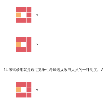
·
√
·
×
14.考试录用就是通过竞争性考试选拔政府人员的一种制度。
√
·
√