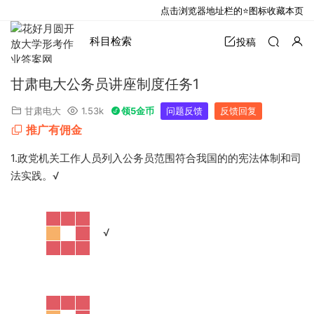
点击浏览器地址栏的⭐图标收藏本页
科目检索
投稿
甘肃电大公务员讲座制度任务1
甘肃电大
1.53k
领5金币
问题反馈
反馈回复
推广有佣金
1.政党机关工作人员列入公务员范围符合我国的的宪法体制和司
法实践。
√
·
√