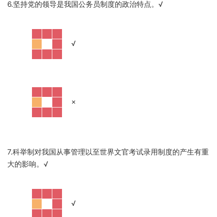
6.坚持党的领导是我国公务员制度的政治特点。
√
·
√
·
×
7.科举制对我国从事管理以至世界文官考试录用制度的产生有重
大的影响。
√
·
√