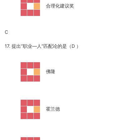
·
合理化建议奖
C
17. 提出“职业—人”匹配论的是（D
）
·
佛隆
·
霍兰德