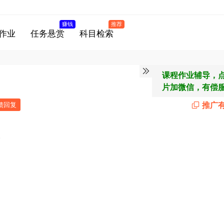
赚钱
推荐
作业
任务悬赏
科目检索
课程作业辅导，
片加微信，有偿
推广
馈回复
。