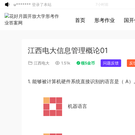
游客
下载了资源
2019年420联考《行
7小时前
测》真题（河南县级以上）答案及解析
a*******
投稿收入增加60块钱
8小时前
首页
形考作业
国开
a*******
购买了资源
代寫國立空中大學
8小时前
作業
u*******
签到打卡，获得1元奖励
9小时前
游客
下载了资源
2019年广东公务员考试
10小时前
江西电大信息管理概论01
《行测》真题（县级）答案及解析
游客
下载了资源
2004年广东公务员考试
10小时前
《行测》真题(下半年）答案及解析
u*******
下载了资源
順著大腦來生活：
10小时前
江西电大
1.51k
领5金币
问题反馈
反
從起床到就寢，用大腦喜歡的模式，活出
u*******
下载了资源
順著大腦來生活：
10小时前
創意、健康與生產力的最高生活法
從起床到就寢，用大腦喜歡的模式，活出
u*******
购买了资源
順著大腦來生活：
10小时前
1. 能够被计算机硬件系统直接识别的语言是（ A）
創意、健康與生產力的最高生活法
從起床到就寢，用大腦喜歡的模式，活出
a*******
投稿收入增加10块钱
10小时前
創意、健康與生產力的最高生活法
u*******
加入了本站
10小时前
游客
下载了资源
2021年公务员多省联考
3小时前
·
机器语言
《申论》题（广西B卷）及参考答案
1*******
登录了本站
6小时前
游客
下载了资源
2015年黑龙江省公务员
6小时前
录用考试《行测》真题（公检法卷）答案
1*******
登录了本站
7小时前