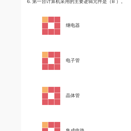
6. 第一台计算机采用的主要逻辑元件是（B
）。
·
继电器
·
电子管
·
晶体管
·
集成电路