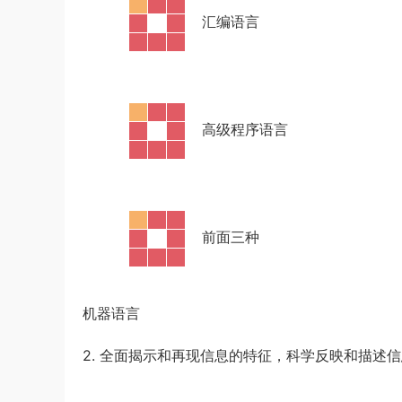
及解析
u*******
登录了本站
7小时前
·
汇编语言
·
高级程序语言
·
前面三种
机器语言
2. 全面揭示和再现信息的特征，科学反映和描述