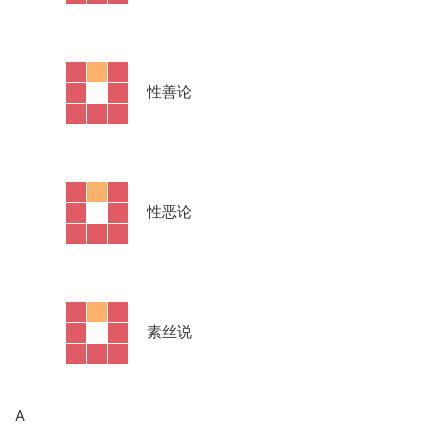
·
性善论
·
性恶论
·
素丝说
A