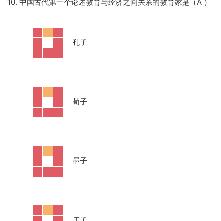
10. 中国古代第一个论述教育与经济之间关系的教育家是（A ）
·
孔子
·
荀子
·
墨子
·
庄子