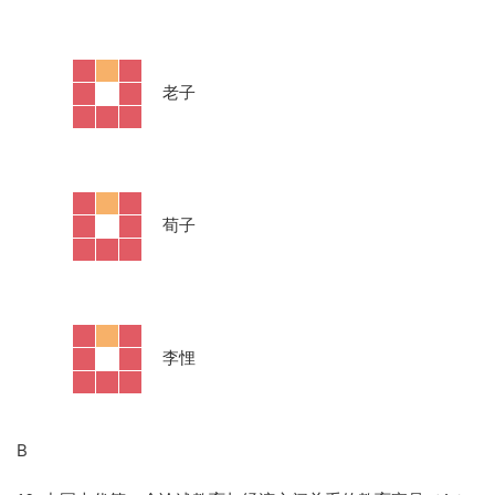
·
老子
·
荀子
·
李悝
B