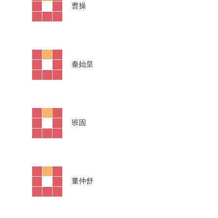
·
曹操
·
秦始皇
·
班固
·
董仲舒