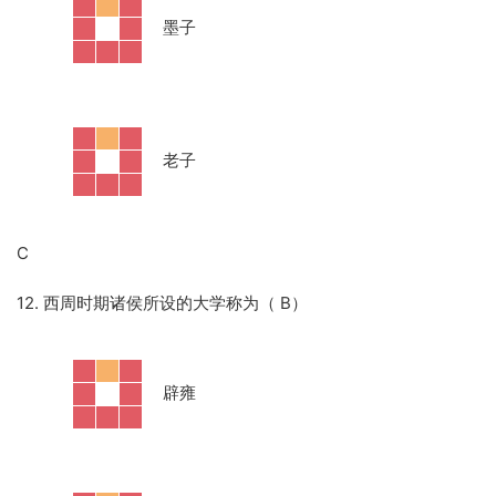
·
墨子
·
老子
C
12. 西周时期诸侯所设的大学称为（ B）
·
辟雍