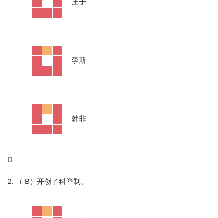
·
庄子
·
李斯
·
韩非
D
2. （ B）开创了科举制。