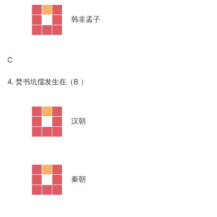
·
韩非孟子
C
4. 焚书坑儒发生在（B ）
·
汉朝
·
秦朝