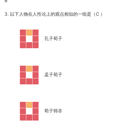
B
3. 以下人物在人性论上的观点相似的一组是（C ）
·
孔子荀子
·
孟子荀子
·
荀子韩非