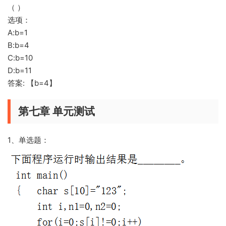
（ ）
选项：
A:b=1
B:b=4
C:b=10
D:b=11
答案: 【b=4】
第七章 单元测试
1、单选题：