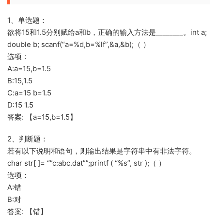
1、单选题：
欲将15和1.5分别赋给a和b，正确的输入方法是________。int a;
double b; scanf(“a=%d,b=%lf”,&a,&b);（ ）
选项：
A:a=15,b=1.5
B:15,1.5
C:a=15 b=1.5
D:15 1.5
答案: 【a=15,b=1.5】
2、判断题：
若有以下说明和语句，则输出结果是字符串中有非法字符。
char str[ ]= “”c:abc.dat””;printf ( “%s”, str );（ ）
选项：
A:错
B:对
答案: 【错】