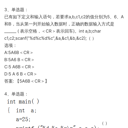
3、单选题：
已有如下定义和输入语句，若要求a,b,c1,c2的值分别为5、6、A
和B，当从第一列开始输入数据时，正确的数据输入方式是
______ ( 表示空格，＜CR＞表示回车)。int a,b;char
c1,c2;scanf(“%d%c%d%c”,&a,&c1,&b,&c2);（ ）
选项：
A:5A6B＜CR＞
B:5A6 B＜CR＞
C:5 A6B＜CR＞
D:5 A 6 B＜CR＞
答案: 【5A6B＜CR＞】
4、单选题：
（ ）