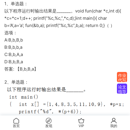
1、单选题：
以下程序运行时输出结果是_______。void fun(char *c,int d){
*c=*c+1;d++; printf(“%c,%c,”,*c,d);}int main(){ char
b=’A’,a=’a’; fun(&b,a); printf(“%c,%c”,b,a); return 0;}（ ）
选项：
A:B,b,B,b
B:B,b,b,a
C:B,b,A,a
D:B,b,B,a
答案: 【B,b,B,a】
作业
代写
2、单选题：
论文
指导
首页
发现
VIP
我的