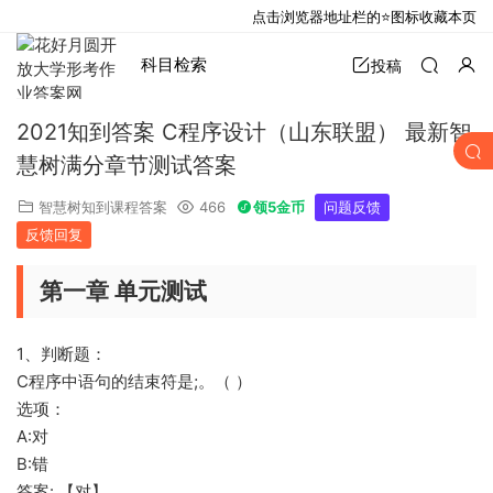
点击浏览器地址栏的⭐图标收藏本页
科目检索
投稿
2021知到答案 C程序设计（山东联盟） 最新智
慧树满分章节测试答案
智慧树知到课程答案
466
领5金币
问题反馈
反馈回复
第一章 单元测试
1、判断题：
C程序中语句的结束符是;。（ ）
选项：
A:对
B:错
答案: 【对】