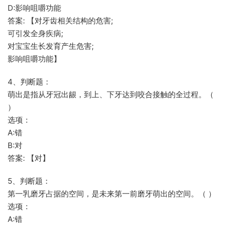
D:影响咀嚼功能
答案: 【对牙齿相关结构的危害;
可引发全身疾病;
对宝宝生长发育产生危害;
影响咀嚼功能】
4、判断题：
萌出是指从牙冠出龈，到上、下牙达到咬合接触的全过程。（
）
选项：
A:错
B:对
答案: 【对】
5、判断题：
第一乳磨牙占据的空间，是未来第一前磨牙萌出的空间。（ ）
选项：
A:错