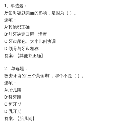
1、单选题：
牙齿对容颜美丽的影响，是因为（ ）。
选项：
A:其他都正确
B:前牙决定口唇丰满度
C:牙齿颜色、大小比例协调
D:颌骨与牙齿相称
答案: 【其他都正确】
2、单选题：
改变牙齿的“三个黄金期”，哪个不是（ ）。
选项：
A:胎儿期
B:替牙期
C:恒牙期
D:乳牙期
答案: 【胎儿期】