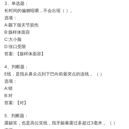
3、单选题：
长时间的偏侧咀嚼，不会出现（ ）。
选项：
A:颞下颌关节损伤
B:腺样体面容
C:大小脸
D:张口受限
答案: 【腺样体面容】
4、判断题：
E线，是指从鼻尖点到下巴向前最突点的连线 。（ ）
选项：
A:错
B:对
答案: 【对】
5、判断题：
露龈笑，也是高位笑线，指牙龈暴露过多超过3毫米 。（ ）