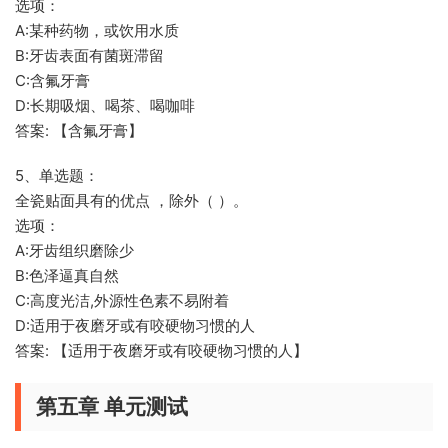
选项：
A:某种药物，或饮用水质
B:牙齿表面有菌斑滞留
C:含氟牙膏
D:长期吸烟、喝茶、喝咖啡
答案: 【含氟牙膏】
5、单选题：
全瓷贴面具有的优点 ，除外（ ）。
选项：
A:牙齿组织磨除少
B:色泽逼真自然
C:高度光洁,外源性色素不易附着
D:适用于夜磨牙或有咬硬物习惯的人
答案: 【适用于夜磨牙或有咬硬物习惯的人】
第五章 单元测试