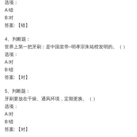
选项：
A:错
B:对
答案: 【错】
4、判断题：
世界上第一把牙刷：是中国皇帝–明孝宗朱祐樘发明的。（ ）
选项：
A:对
B:错
答案: 【对】
5、判断题：
牙刷要放在干燥、通风环境，定期更换。（ ）
选项：
A:对
B:错
答案: 【对】