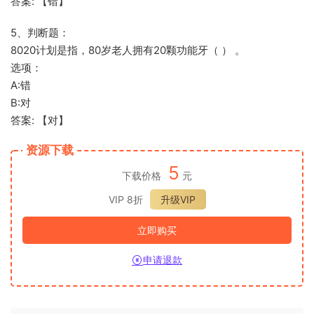
答案: 【错】
5、判断题：
8020计划是指，80岁老人拥有20颗功能牙（ ） 。
选项：
A:错
B:对
答案: 【对】
资源下载
5
下载价格
元
VIP 8折
升级VIP
立即购买
申请退款