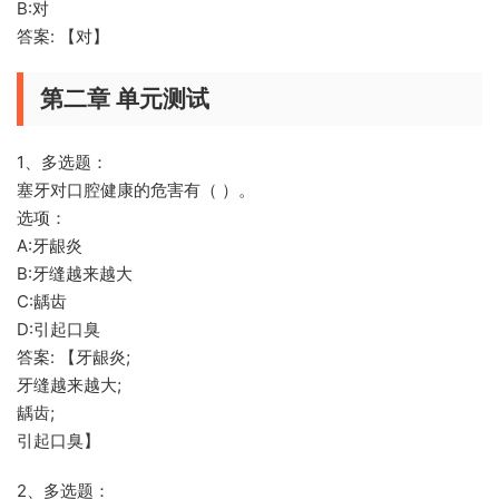
B:对
答案: 【对】
第二章 单元测试
1、多选题：
塞牙对口腔健康的危害有（ ）。
选项：
A:牙龈炎
B:牙缝越来越大
C:龋齿
D:引起口臭
答案: 【牙龈炎;
牙缝越来越大;
龋齿;
引起口臭】
2、多选题：