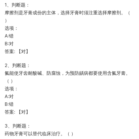
1、判断题：
摩擦剂是牙膏成份的主体，选择牙膏时须注重选择摩擦剂。（
）
选项：
A:错
B:对
答案: 【对】
2、判断题：
氟能使牙齿耐酸碱、防腐蚀，为预防龋病都要使用含氟牙膏。
（ ）
选项：
A:对
B:错
答案: 【对】
3、判断题：
药物牙膏可以替代临床治疗。（ ）