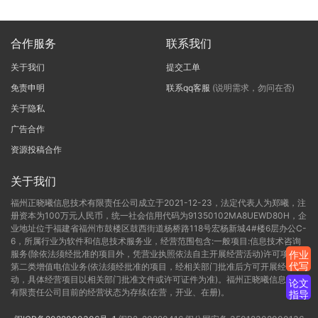
合作服务
联系我们
关于我们
提交工单
免责申明
联系qq客服
(说明需求，勿问在否)
关于隐私
广告合作
资源投稿合作
关于我们
福州正晓曦信息技术有限责任公司成立于2021-12-23，法定代表人为郑曦，注
册资本为100万元人民币，统一社会信用代码为91350102MA8UEWD80H，企
业地址位于福建省福州市鼓楼区鼓西街道杨桥路118号宏杨新城4#楼6层办公C-
6，所属行业为软件和信息技术服务业，经营范围包含:一般项目:信息技术咨询
服务(除依法须经批准的项目外，凭营业执照依法自主开展经营活动)许可项目:
作业
代写
第二类增值电信业务(依法须经批准的项目，经相关部门批准后方可开展经营活
动，具体经营项目以相关部门批准文件或许可证件为准)。福州正晓曦信息技术
论文
有限责任公司目前的经营状态为存续(在营，开业、在册)。
指导