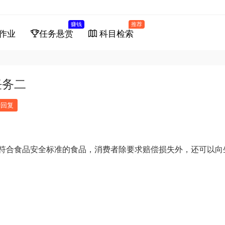
赚钱
推荐
作业
任务悬赏
科目检索
任务二
馈回复
符合食品安全标准的食品，消费者除要求赔偿损失外，还可以向