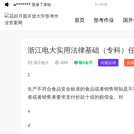
u*******
登录了本站
2小时前
u*******
登录了本站
2小时前
首页
形考作业
国开
u*******
登录了本站
2小时前
游客
下载了资源
2021年0327安徽公务
4小时前
员考试《行测》真题答案及解析
u*******
签到打卡，获得1元奖励
5小时前
浙江电大实用法律基础（专科）
游客
下载了资源
2021年北京公务员考试
5小时前
《行测》真题（区级及以上）参考答案及
游客
下载了资源
2017年422公务员联考
6小时前
浙江电大
899
领5金币
问题反馈
反
解析
《申论》真题及参考答案（黑龙江省市
u*******
登录了本站
6小时前
1.
卷）
u*******
签到打卡，获得1元奖励
6小时前
游客
下载了资源
2017年422公务员联考
7小时前
生产不符合食品安全标准的食品或者销售明知是不
《行测》真题（福建卷）答案及解析 (1)
游客
下载了资源
2020年1011新疆公务员
7小时前
者或者销售者要求支付价款十倍的赔偿金。对
考试《申论》真题及参考答案
游客
下载了资源
2015年北京公务员考试
7小时前
×
《行测》卷参考答案及解析
游客
下载了资源
2019年420联考《申
2小时前
论》真题（黑龙江县乡卷）及答案
u*******
登录了本站
2小时前
√
u*******
登录了本站
2小时前