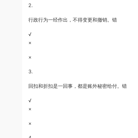
2.
u*******
登录了本站
2小时前
行政行为一经作出，不得变更和撤销。错
√
×
×
3.
回扣和折扣是一回事，都是账外秘密给付。错
√
×
×
4.