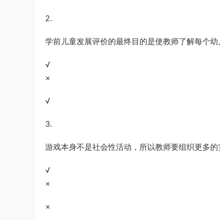
游客
下载了资源
2017年422公务员联考
1小时前
2.
《行测》真题（福建卷）答案及解析 (1)
学前儿童发展评价的最终目的是使教师了解每个幼
√
×
√
3.
游戏本身不是社会性活动，所以教师要组织更多的
√
×
×