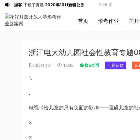
游客
下载了资源
2020年1011新疆公务员
2小时前
考试《申论》真题及参考答案
游客
下载了资源
2015年北京公务员考试
2小时前
首页
形考作业
国开
《行测》卷参考答案及解析
u*******
加入了本站
2小时前
游客
下载了资源
2017年新疆兵团公务员
3小时前
录用考试《行测》真题（缺108-110）答
游客
下载了资源
2019年420联考《行
3小时前
浙江电大幼儿园社会性教育专题00
案及解析
测》真题（河北卷）答案及解析
游客
下载了资源
2021年公务员多省联考
6小时前
《申论》题（广西B卷）及参考答案
1*******
登录了本站
9小时前
浙江电大
1.03k
领5金币
问题反馈
反
游客
下载了资源
2015年黑龙江省公务员
10小时前
1.
录用考试《行测》真题（公检法卷）答案
1*******
登录了本站
10小时前
及解析
u*******
登录了本站
10小时前
.
游客
下载了资源
2019年420联考《行
10小时前
电视带给儿童的只有负面的影响——阻碍儿童的社
测》真题（河南县级以上）答案及解析
游客
下载了资源
2021年北京公务员考试
15分钟前
《行测》真题（区级及以上）参考答案及
游客
下载了资源
2017年422公务员联考
1小时前
×
解析
《申论》真题及参考答案（黑龙江省市
u*******
登录了本站
1小时前
卷）
u*******
签到打卡，获得1元奖励
1小时前
×