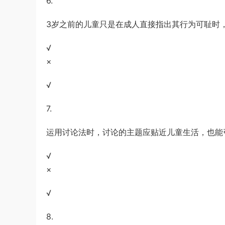
6.
3岁之前的儿童只是在成人直接指出其行为可耻时
√
×
√
7.
运用讨论法时，讨论的主题应贴近儿童生活，也能
√
×
√
8.