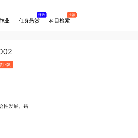
赚钱
推荐
作业
任务悬赏
科目检索
02
馈回复
会性发展。错