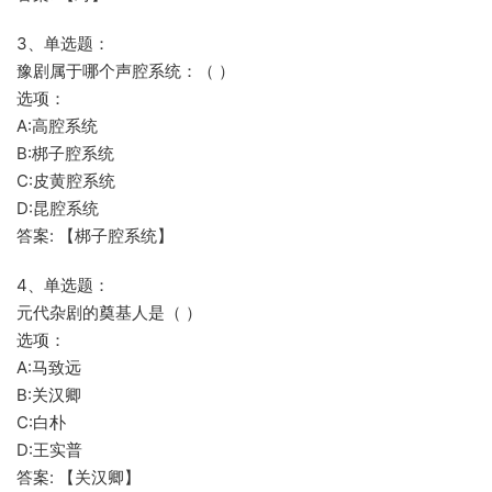
3、单选题：
豫剧属于哪个声腔系统：（ ）
选项：
A:高腔系统
B:梆子腔系统
C:皮黄腔系统
D:昆腔系统
答案: 【梆子腔系统】
4、单选题：
元代杂剧的奠基人是（ ）
选项：
A:马致远
B:关汉卿
C:白朴
D:王实普
答案: 【关汉卿】