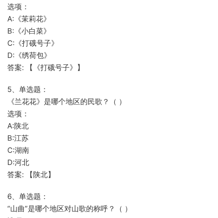
选项：
A:《茉莉花》
B:《小白菜》
C:《打硪号子》
D:《绣荷包》
答案: 【《打硪号子》】
5、单选题：
《兰花花》是哪个地区的民歌？（ ）
选项：
A:陕北
B:江苏
C:湖南
D:河北
答案: 【陕北】
6、单选题：
“山曲”是哪个地区对山歌的称呼？（ ）