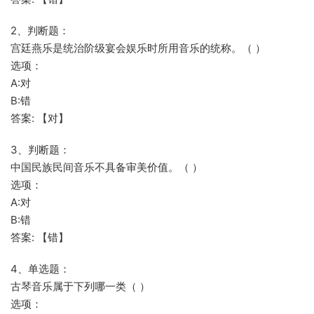
2、判断题：
宫廷燕乐是统治阶级宴会娱乐时所用音乐的统称。（ ）
选项：
A:对
B:错
答案: 【对】
3、判断题：
中国民族民间音乐不具备审美价值。（ ）
选项：
A:对
B:错
答案: 【错】
4、单选题：
古琴音乐属于下列哪一类（ ）
选项：