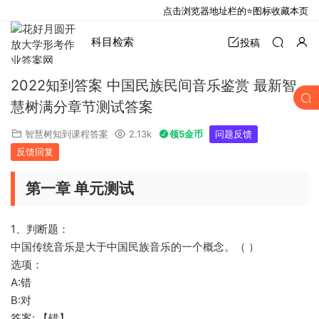
点击浏览器地址栏的⭐图标收藏本页
科目检索
投稿
2022知到答案 中国民族民间音乐鉴赏 最新智
慧树满分章节测试答案
智慧树知到课程答案
2.13k
领5金币
问题反馈
反馈回复
第一章 单元测试
1、判断题：
中国传统音乐是大于中国民族音乐的一个概念。（ ）
选项：
A:错
B:对
答案: 【错】