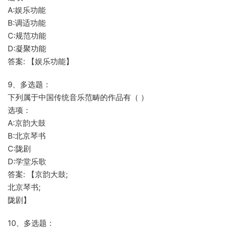
A:娱乐功能
B:调适功能
C:规范功能
D:凝聚功能
答案: 【娱乐功能】
9、多选题：
下列属于中国传统音乐范畴的作品有（ ）
选项：
A:京韵大鼓
B:北京琴书
C:陇剧
D:学堂乐歌
答案: 【京韵大鼓;
北京琴书;
陇剧】
10、多选题：