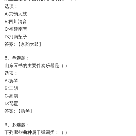
选项：
A:京韵大鼓
B:四川清音
C:福建南音
D:河南坠子
答案: 【京韵大鼓】
8、单选题：
山东琴书的主要伴奏乐器是（ ）
选项：
A:扬琴
B:二胡
C:高胡
D:琵琶
答案: 【扬琴】
9、多选题：
下列哪些曲种属于弹词类：（ ）