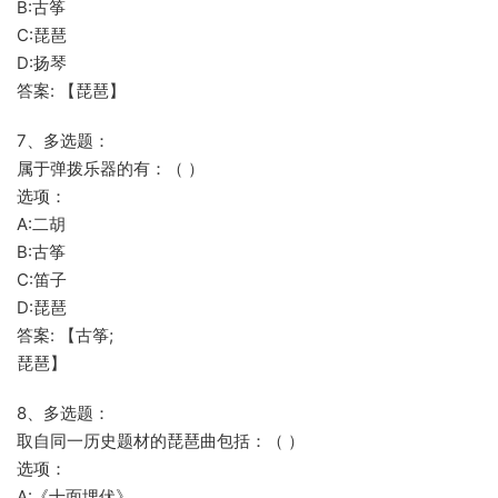
B:古筝
C:琵琶
D:扬琴
答案: 【琵琶】
7、多选题：
属于弹拨乐器的有：（ ）
选项：
A:二胡
B:古筝
C:笛子
D:琵琶
答案: 【古筝;
琵琶】
8、多选题：
取自同一历史题材的琵琶曲包括：（ ）
选项：
A:《十面埋伏》