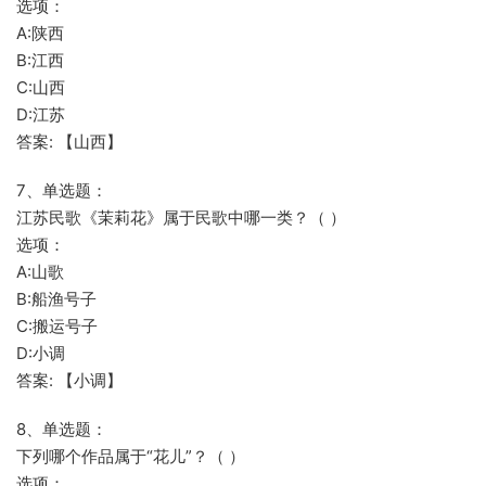
选项：
A:陕西
B:江西
C:山西
D:江苏
答案: 【山西】
7、单选题：
江苏民歌《茉莉花》属于民歌中哪一类？（ ）
选项：
A:山歌
B:船渔号子
C:搬运号子
D:小调
答案: 【小调】
8、单选题：
下列哪个作品属于“花儿”？（ ）
选项：