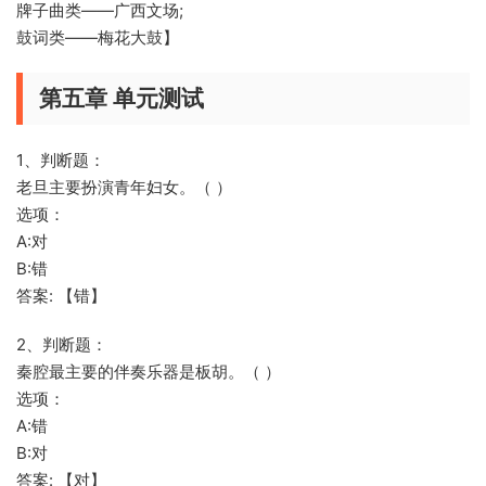
牌子曲类——广西文场;
鼓词类——梅花大鼓】
第五章 单元测试
1、判断题：
老旦主要扮演青年妇女。（ ）
选项：
A:对
B:错
答案: 【错】
2、判断题：
秦腔最主要的伴奏乐器是板胡。（ ）
选项：
A:错
B:对
答案: 【对】