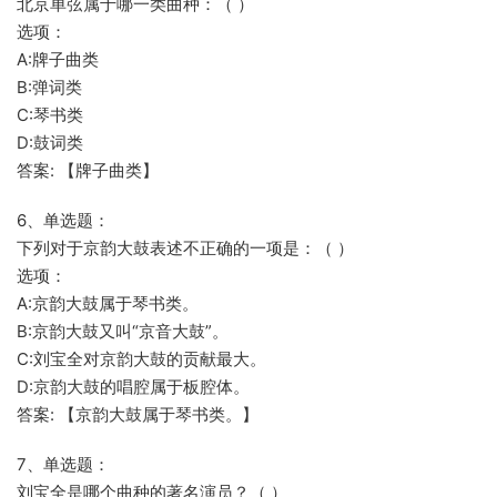
北京单弦属于哪一类曲种：（ ）
选项：
A:牌子曲类
B:弹词类
C:琴书类
D:鼓词类
答案: 【牌子曲类】
6、单选题：
下列对于京韵大鼓表述不正确的一项是：（ ）
选项：
A:京韵大鼓属于琴书类。
B:京韵大鼓又叫“京音大鼓”。
C:刘宝全对京韵大鼓的贡献最大。
D:京韵大鼓的唱腔属于板腔体。
答案: 【京韵大鼓属于琴书类。】
7、单选题：
刘宝全是哪个曲种的著名演员？（ ）