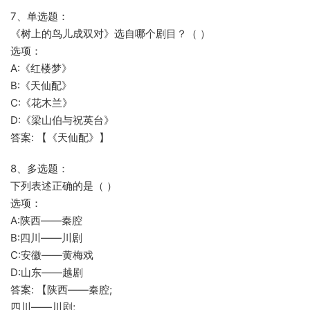
7、单选题：
《树上的鸟儿成双对》选自哪个剧目？（ ）
选项：
A:《红楼梦》
B:《天仙配》
C:《花木兰》
D:《梁山伯与祝英台》
答案: 【《天仙配》】
8、多选题：
下列表述正确的是（ ）
选项：
A:陕西——秦腔
B:四川——川剧
C:安徽——黄梅戏
D:山东——越剧
答案: 【陕西——秦腔;
四川——川剧;