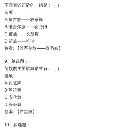
下面表述正确的一组是：（ ）
选项：
A:蒙古族——农乐舞
B:维吾尔族——赛乃姆
C:苗族——长鼓舞
D:苗族——堆谐
答案: 【维吾尔族——赛乃姆】
9、单选题：
苗族的主要歌舞形式有：（ ）
选项：
A:孔雀舞
B:芦笙舞
C:安代舞
D:长鼓舞
答案: 【芦笙舞】
10、多选题：