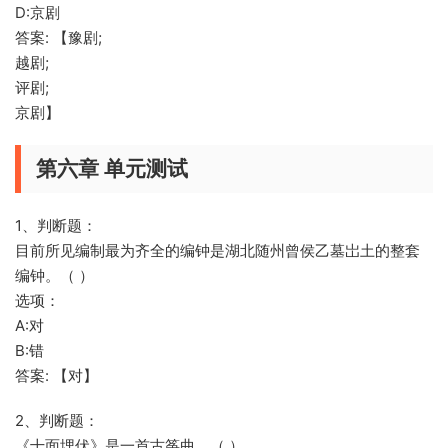
D:京剧
答案: 【豫剧;
越剧;
评剧;
京剧】
第六章 单元测试
1、判断题：
目前所见编制最为齐全的编钟是湖北随州曾侯乙墓岀土的整套
编钟。（ ）
选项：
A:对
B:错
答案: 【对】
2、判断题：
《十面埋伏》是一首古筝曲。（ ）