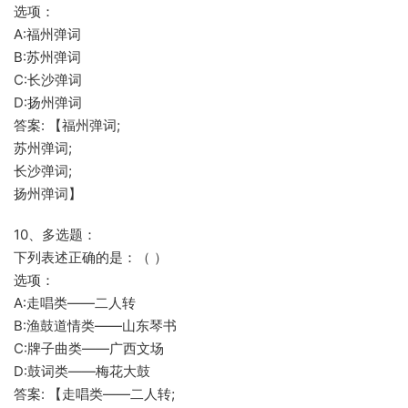
选项：
A:福州弹词
B:苏州弹词
C:长沙弹词
D:扬州弹词
答案: 【福州弹词;
苏州弹词;
长沙弹词;
扬州弹词】
10、多选题：
下列表述正确的是：（ ）
选项：
A:走唱类——二人转
B:渔鼓道情类——山东琴书
C:牌子曲类——广西文场
D:鼓词类——梅花大鼓
答案: 【走唱类——二人转;