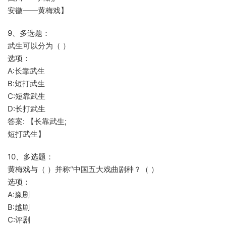
安徽——黄梅戏】
9、多选题：
武生可以分为（ ）
选项：
A:长靠武生
B:短打武生
C:短靠武生
D:长打武生
答案: 【长靠武生;
短打武生】
10、多选题：
黄梅戏与（ ）并称“中国五大戏曲剧种？（ ）
选项：
A:豫剧
B:越剧
C:评剧