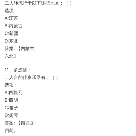
二人转流行于以下哪些地区：（ ）
选项：
A:江苏
B:内蒙古
C:新疆
D:东北
答案: 【内蒙古;
东北】
11、多选题：
二人台的伴奏乐器有：（ ）
选项：
A:四块瓦
B:四胡
C:笛子
D:扬琴
答案: 【四块瓦;
四胡;