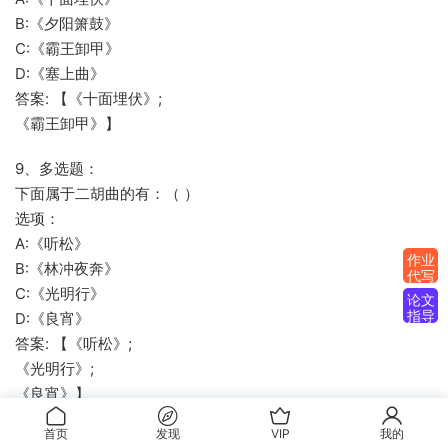
B:《夕阳箫鼓》
C:《霸王卸甲》
D:《塞上曲》
答案: 【《十面埋伏》;
《霸王卸甲》】
9、多选题：
下面属于二胡曲的有：（ ）
选项：
A:《听松》
作业
B:《林冲夜奔》
代写
C:《光明行》
论文
指导
D:《良宵》
答案: 【《听松》;
《光明行》;
《良宵》】
首页
发现
VIP
我的
10、多选题：