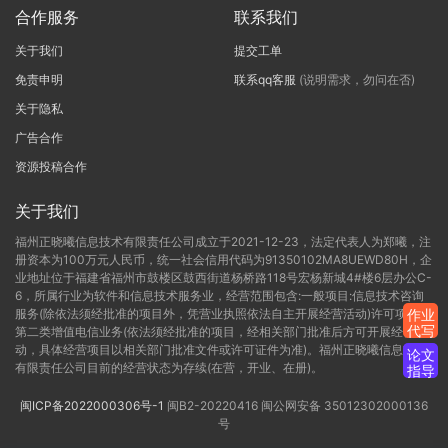
合作服务
联系我们
关于我们
提交工单
免责申明
联系qq客服
(说明需求，勿问在否)
关于隐私
广告合作
资源投稿合作
关于我们
福州正晓曦信息技术有限责任公司成立于2021-12-23，法定代表人为郑曦，注
册资本为100万元人民币，统一社会信用代码为91350102MA8UEWD80H，企
业地址位于福建省福州市鼓楼区鼓西街道杨桥路118号宏杨新城4#楼6层办公C-
6，所属行业为软件和信息技术服务业，经营范围包含:一般项目:信息技术咨询
服务(除依法须经批准的项目外，凭营业执照依法自主开展经营活动)许可项目:
作业
代写
第二类增值电信业务(依法须经批准的项目，经相关部门批准后方可开展经营活
动，具体经营项目以相关部门批准文件或许可证件为准)。福州正晓曦信息技术
论文
有限责任公司目前的经营状态为存续(在营，开业、在册)。
指导
闽ICP备2022000306号-1
闽B2-20220416
闽公网安备 35012302000136
号