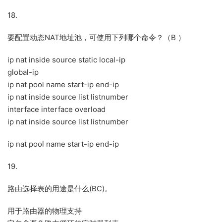
18.
要配置动态NAT地址池，可使用下列哪个命令？（B ）
ip nat inside source static local-ip
global-ip
ip nat pool name start-ip end-ip
ip nat inside source list listnumber
interface interface overload
ip nat inside source list listnumber
ip nat pool name start-ip end-ip
19.
路由选择表的用途是什么(BC)。
用于路由器的物理支持