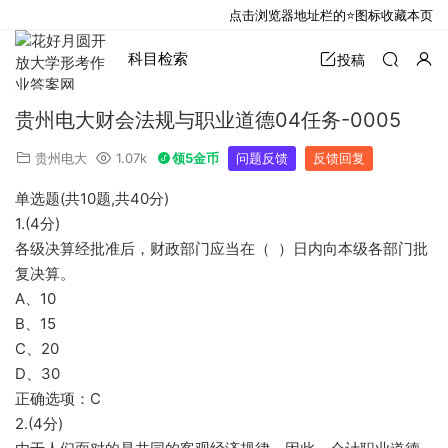
点击浏览器地址栏的⭐图标收藏本页
科目检索
投稿
贵州电大财会法规与职业道德04任务-0005
贵州电大
1.07k
领5金币
问题反馈
反馈回复
单选题(共10题,共40分)
1.(4分)
各级决算经批准后，财政部门应当在（ ）日内向本级各部门批
复决算。
A、10
B、15
C、20
D、30
正确选项：C
2.(4分)