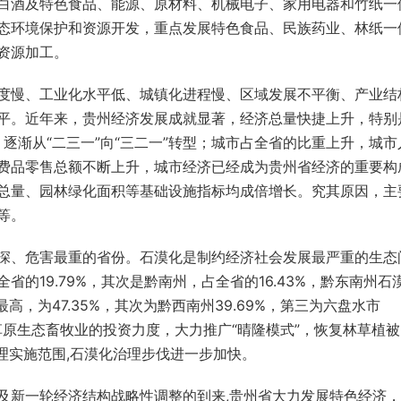
白酒及特色食品、能源、原材料、机械电子、家用电器和竹纸一
态环境保护和资源开发，重点发展特色食品、民族药业、林纸一
资源加工。
度慢、工业化水平低、城镇化进程慢、区域发展不平衡、产业结
平。近年来，贵州经济发展成就显著，经济总量快捷上升，特别
逐渐从“二三一”向“三二一”转型；城市占全省的比重上升，城市
费品零售总额不断上升，城市经济已经成为贵州省经济的重要构
总量、园林绿化面积等基础设施指标均成倍增长。究其原因，主
等。
深、危害最重的省份。石漠化是制约经济社会发展最严重的生态
全省的
19.79%
，其次是黔南州，占全省的
16.43%
，黔东南州石
最高，为
47.35%
，其次为黔西南州
39.69%
，第三为六盘水市
原生态畜牧业的投资力度，大力推广“晴隆模式”，恢复林草植被
理实施范围
,
石漠化治理步伐进一步加快。
及新一轮经济结构战略性调整的到来
,
贵州省大力发展特色经济，