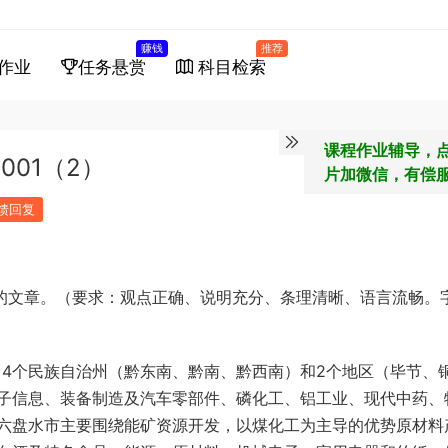
赚钱
推荐
作业
任务悬赏
科目检索
课程作业辅导，
001（2）
片加微信，有偿
馈回复
”的文章。（要求：观点正确、说明充分、条理清晰、语言流畅。
，
4
个民族自治州（黔东南、黔南、黔西南）和
2
个地区（毕节、
子信息、装备制造及汽车零部件、磷化工、铝工业、现代中药、
六盘水市主要围绕能矿资源开发，以煤化工为主导的优势原材料