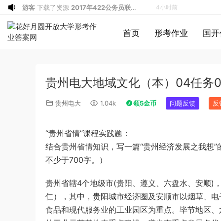
游客
下载了资源
2020年1011新疆公务员
4小时前
考试《申论》真题及参考答案
游客
下载了资源
2015年北京公务员考试
4小时前
首页
形考作业
国开
《行测》卷参考答案及解析
u*******
加入了本站
5小时前
游客
下载了资源
2017年新疆兵团公务员
5小时前
录用考试《行测》真题（缺108-110）答
游客
下载了资源
2019年420联考《行
5小时前
贵州电大地域文化（本）04任务0
案及解析
测》真题（河北卷）答案及解析
游客
下载了资源
2021年公务员多省联考
8小时前
《申论》题（广西B卷）及参考答案
1*******
登录了本站
11小时前
贵州电大
1.04k
领5金币
问题反馈
反
游客
下载了资源
2015年黑龙江省公务员
12小时前
录用考试《行测》真题（公检法卷）答案
1*******
登录了本站
12小时前
“贵州省情”课程实践题：
及解析
游客
下载了资源
2021年0327安徽公务
57分钟前
结合贵州省情知识，写一篇“贵州经济发展之我想
员考试《行测》真题答案及解析
u*******
签到打卡，获得1元奖励
2小时前
不少于700字。）
游客
下载了资源
2021年北京公务员考试
3小时前
贵州省辖
4
个地级市
(
贵阳、遵义、六盘水、安顺
)
《行测》真题（区级及以上）参考答案及
游客
下载了资源
2017年422公务员联考
3小时前
仁），其中，贵阳城市经济圈及安顺市以烟草、电
解析
《申论》真题及参考答案（黑龙江省市
u*******
登录了本站
4小时前
食品和现代服务业的工业园区为重点。毕节地区、
卷）
u*******
签到打卡，获得1元奖励
4小时前