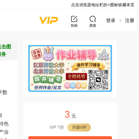
点击浏览器地址栏的⭐图标收藏本页
登录
注册
投稿
搜索
点击图
服务
字数
3
铜
元
特色
VIP 7折
升级VIP
产业