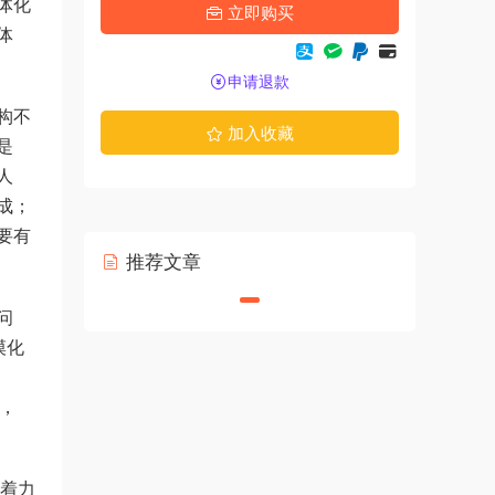
体化
立即购买
体
申请退款
构不
加入收藏
是
人
成；
要有
推荐文章
问
漠化
，
着力