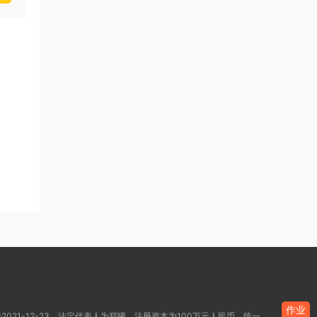
作业
021-12-23，法定代表人为郑曦，注册资本为100万元人民币，统一