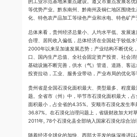
的工业示范基地来重点建设。遵义市重点发展名优
游客
下载了资源
2017年422公务员联考
4小时前
等优势产业。黔东南州、黔南州及铜仁地区围绕生
《行测》真题（福建卷）答案及解析 (1)
化、特色农产品加工等绿色产业和水电、特色矿产
总体来看，贵州经济总量小、人均水平低、发展速
合理、居民收入偏低，总体经济在全国处于较低水
2000
年以来呈加速发展态势；产业结构不断优化，
口、国内生产总值、全社会固定资产投资、社会消
基础设施不断完善，供水（气）管道、道路、客运
投资拉动，工业、服务业带动，产业布局的优化等
贵州省是全国石漠化面积最大、类型最多、程度最
题。全省市（州）中，毕节市石漠化面积最大，占
面积最小，占全省的
4.35%
。安顺市石漠化发生率
36.87%
。在石漠化治理问题上，省级财政加大对草
2011
年
, 78
个石漠化县全部纳入国家石漠化综合治
随着经济全球化的加快、西部大开发的纵深推进以